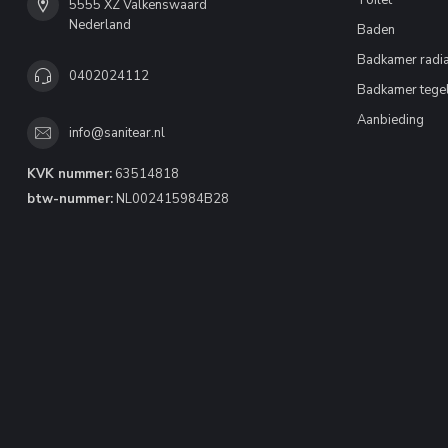
Toilet
5555 XZ Valkenswaard
Nederland
Baden
Badkamer radia
0402024112
Badkamer tege
Aanbieding
info@sanitear.nl
KVK nummer:
63514818
btw-nummer:
NL002415984B28