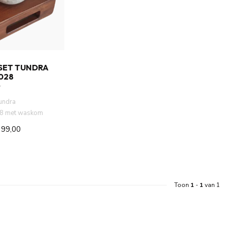
SET TUNDRA
028
undra
8 met waskom
 Massief hout blad
399,00
Toon
1
-
1
van 1