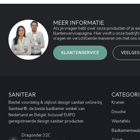
MEER INFORMATIE
Als je vragen hebt over onze producten of je 
klantenservicepagina. Hier vindt u onze bedri
vragen en verschillende manieren om met ons in
KLANTENSERVICE
VEELGES
SANITEAR
CATEGORI
Bestel voordelig & stijlvol design sanitair online bij
Kranen
Sanitear®, de beste badkamer winkel van
Douche
Nederland en België. Inclusief EUIPO
geregistreerde design sanitair producten.
Wastafels
Badkamermeub
Dragonder 32C