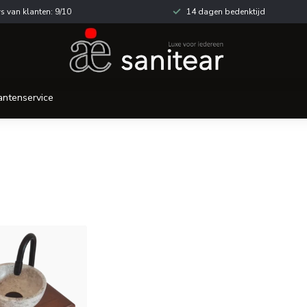
s van klanten: 9/10
14 dagen bedenktijd
antenservice