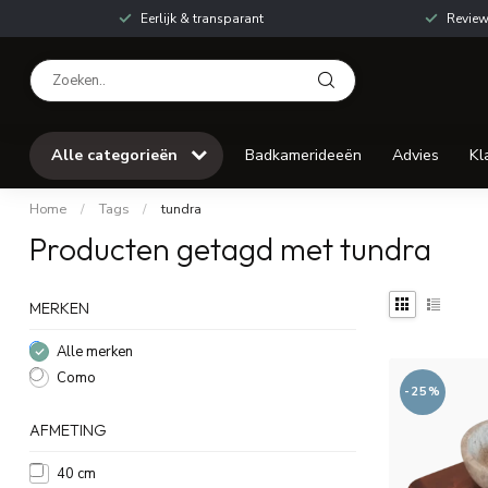
Eerlijk & transparant
Review
Alle categorieën
Badkamerideeën
Advies
Kl
Home
/
Tags
/
tundra
Producten getagd met tundra
MERKEN
Alle merken
Como
-25%
AFMETING
40 cm