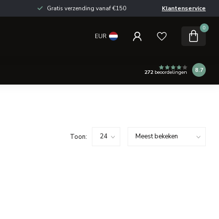
Gratis verzending vanaf €150
Klantenservice
0
EUR
8.7
272
beoordelingen
Toon: