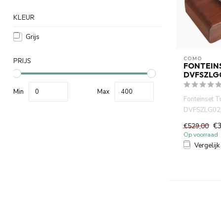
KLEUR
Grijs
COMO
PRIJS
FONTEIN
DVFSZLG
Min
Max
Fonteinset T
DVFSZLG02
klein 20 cm.
€
€529,00
handdoek...
Op voorraad
Vergelijk