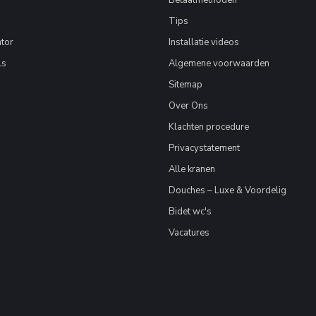
Betaalmethoden
Tips
tor
Installatie videos
ls
Algemene voorwaarden
Sitemap
Over Ons
Klachten procedure
Privacystatement
Alle kranen
Douches – Luxe & Voordelig
Bidet wc's
Vacatures