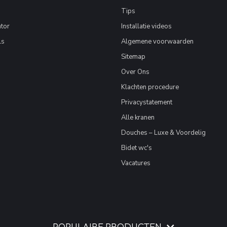
Tips
tor
Installatie videos
ls
Algemene voorwaarden
Sitemap
Over Ons
Klachten procedure
Privacystatement
Alle kranen
Douches – Luxe & Voordelig
Bidet wc's
Vacatures
POPULAIRE PRODUCTEN