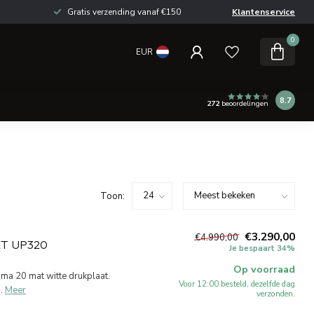
Gratis verzending vanaf €150
Klantenservice
0
EUR
8.7
272
beoordelingen
Toon:
€3.290,00
€4.990,00
ET UP320
Je bespaart 34%
Op voorraad
ma 20 mat witte drukplaat.
Voor 12:00 besteld, dezelfde dag
.
Meer
verzonden.