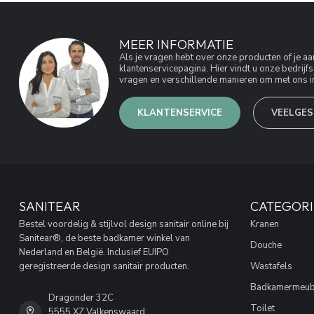
MEER INFORMATIE
Als je vragen hebt over onze producten of je 
klantenservicepagina. Hier vindt u onze bedri
vragen en verschillende manieren om met ons in
KLANTENSERVICE
VEELGES
SANITEAR
CATEGORI
Bestel voordelig & stijlvol design sanitair online bij
Kranen
Sanitear®, de beste badkamer winkel van
Douche
Nederland en België. Inclusief EUIPO
geregistreerde design sanitair producten.
Wastafels
Badkamermeub
Dragonder 32C
Toilet
5555 XZ Valkenswaard