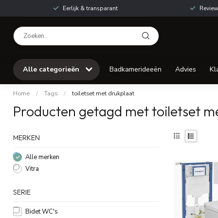
Eerlijk & transparant
Review
Alle categorieën
Badkamerideeën
Advies
Kl
Home
/
Tags
/
toiletset met drukplaat
Producten getagd met toiletset m
MERKEN
Alle merken
Vitra
SERIE
Bidet WC's