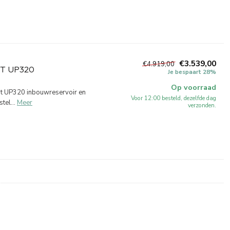
€3.539,00
€4.919,00
ET UP320
Je bespaart 28%
Op voorraad
it UP320 inbouwreservoir en
Voor 12:00 besteld, dezelfde dag
tel...
Meer
verzonden.