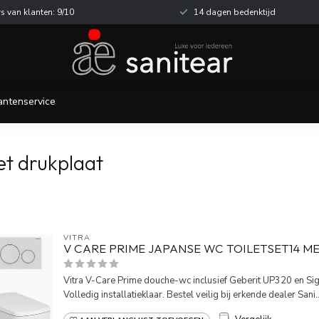
s van klanten: 9/10
14 dagen bedenktijd
antenservice
et drukplaat
VITRA
V CARE PRIME JAPANSE WC TOILETSET14 M
Vitra V-Care Prime douche-wc inclusief Geberit UP320 en Sig
Volledig installatieklaar. Bestel veilig bij erkende dealer Sani..