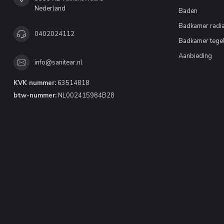
Nederland
Baden
Badkamer radia
0402024112
Badkamer tege
Aanbieding
info@sanitear.nl
KVK nummer:
63514818
btw-nummer:
NL002415984B28