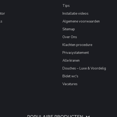
Tips
tor
Installatie videos
ls
Algemene voorwaarden
Sitemap
Over Ons
Klachten procedure
Privacystatement
Alle kranen
Douches – Luxe & Voordelig
Bidet wc's
Vacatures
POPULAIRE PRODUCTEN