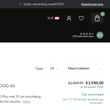
Gratis verzending vanaf €150
Klantenservice
0
EUR
8.7
272
beoordelingen
Toon:
€1.590,00
€1.890,00
OOD 60
Je bespaart 16%
Op voorraad
0 Plus met 30 cm douchekop.
Voor 12:00 besteld, dezelfde dag
ische douche...
Meer
verzonden.