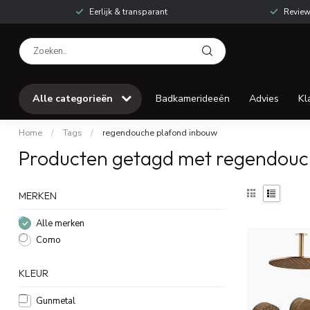
Eerlijk & transparant
Review
Alle categorieën
Badkamerideeën
Advies
Kl
Home
/
Tags
/
regendouche plafond inbouw
Producten getagd met regendouc
MERKEN
Alle merken
Como
KLEUR
Gunmetal