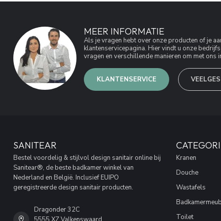
MEER INFORMATIE
Als je vragen hebt over onze producten of je 
klantenservicepagina. Hier vindt u onze bedri
vragen en verschillende manieren om met ons in
KLANTENSERVICE
VEELGES
SANITEAR
CATEGORI
Bestel voordelig & stijlvol design sanitair online bij
Kranen
Sanitear®, de beste badkamer winkel van
Douche
Nederland en België. Inclusief EUIPO
geregistreerde design sanitair producten.
Wastafels
Badkamermeub
Dragonder 32C
Toilet
5555 XZ Valkenswaard