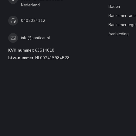
Nederland
Baden
Badkamer radia
0402024112
Badkamer tege
Aanbieding
info@sanitear.nl
KVK nummer:
63514818
btw-nummer:
NL002415984B28