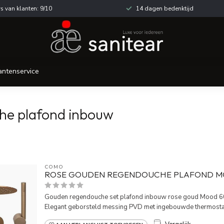
s van klanten: 9/10
14 dagen bedenktijd
antenservice
he plafond inbouw
COMO
ROSE GOUDEN REGENDOUCHE PLAFOND M
Gouden regendouche set plafond inbouw rose goud Mood 6
Elegant geborsteld messing PVD met ingebouwde thermostat