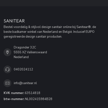
SANITEAR
Bestel voordelig & stijlvol design sanitair online bij Sanitear®, de
beste badkamer winkel van Nederland en België. Inclusief EUIPO
geregistreerde design sanitair producten.
Dragonder 32C
5555 XZ Valkenswaard
Nederland
0402024112
info@sanitear.nl
KVK nummer:
63514818
btw-nummer:
NL002415984B28