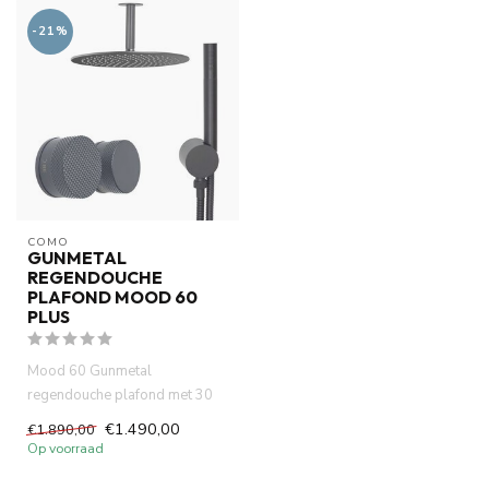
-21%
COMO
GUNMETAL
REGENDOUCHE
PLAFOND MOOD 60
PLUS
Mood 60 Gunmetal
regendouche plafond met 30
cm douchekop. Elegant
€1.490,00
€1.890,00
gunmetal PVD m...
Op voorraad