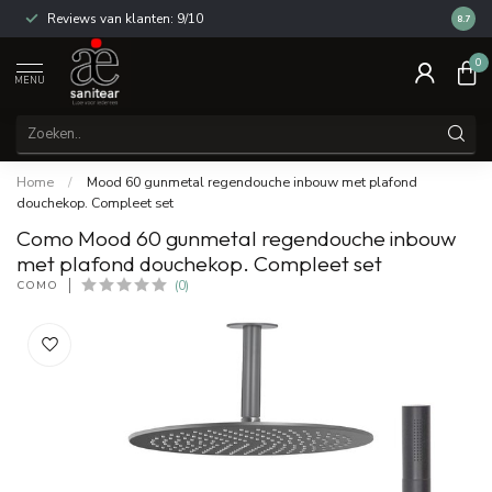
Reviews van klanten: 9/10
14 dag
8.7
0
MENU
Home
/
Mood 60 gunmetal regendouche inbouw met plafond
douchekop. Compleet set
Como Mood 60 gunmetal regendouche inbouw
met plafond douchekop. Compleet set
COMO
(0)