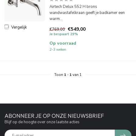
Airtech Delux 552 H brons
wandwastafelkraan geeft je badkamer een
warm...
Vergelijk
€549,00
€769,00
Je bespaart 29%
Op voorraad
2-3 weken
Toon
1
-
1
van 1
ABONNEER JE OP ONZE NIEUWSBRIEF
Blijf op de hoogte over onze laatste acties