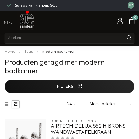
Reviews van klanten: 9/10
14 dag
8.7
0
MENU
Home
/
Tags
/
modern badkamer
Producten getagd met modern
badkamer
FILTERS
RUBINETTERIE REITANO 
AIRTECH DELUX 552 H BRONS
WANDWASTAFELKRAAN