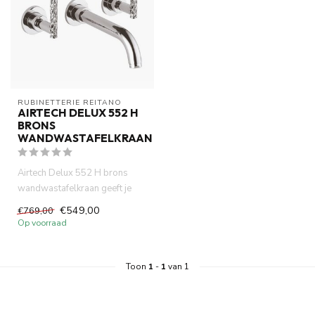
RUBINETTERIE REITANO 
AIRTECH DELUX 552 H
BRONS
WANDWASTAFELKRAAN
Airtech Delux 552 H brons
wandwastafelkraan geeft je
badkamer een warme en luxe ...
€549,00
€769,00
Op voorraad
Toon
1
-
1
van 1