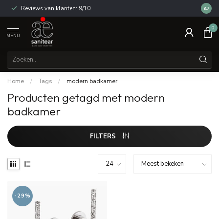
Reviews van klanten: 9/10
14 dag
8.7
0
MENU
Home
/
Tags
/
modern badkamer
Producten getagd met modern
badkamer
FILTERS
-29%