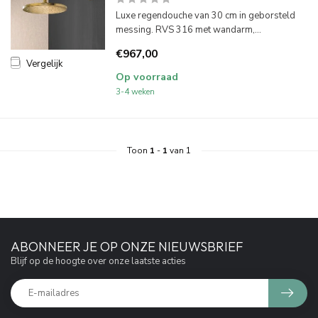
Luxe regendouche van 30 cm in geborsteld
messing. RVS 316 met wandarm,...
€967,00
Vergelijk
Op voorraad
3-4 weken
Toon
1
-
1
van 1
ABONNEER JE OP ONZE NIEUWSBRIEF
Blijf op de hoogte over onze laatste acties