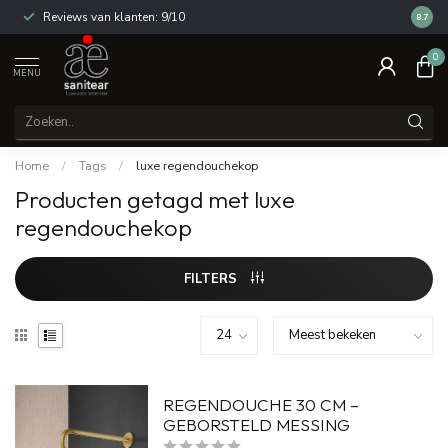
Reviews van klanten: 9/10
14 dag
8.7
0
MENU
Home
/
Tags
/
luxe regendouchekop
Producten getagd met luxe
regendouchekop
FILTERS
REGENDOUCHE 30 CM –
GEBORSTELD MESSING