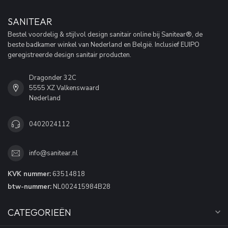
SANITEAR
Bestel voordelig & stijlvol design sanitair online bij Sanitear®, de
beste badkamer winkel van Nederland en België. Inclusief EUIPO
geregistreerde design sanitair producten.
Dragonder 32C
5555 XZ Valkenswaard
Nederland
0402024112
info@sanitear.nl
KVK nummer:
63514818
btw-nummer:
NL002415984B28
CATEGORIEËN