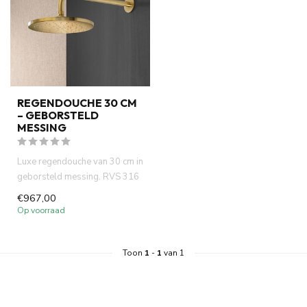
REGENDOUCHE 30 CM
– GEBORSTELD
MESSING
Luxe regendouche van 30 cm in
geborsteld messing. RVS 316
met wandarm, Italiaans...
€967,00
Op voorraad
Toon
1
-
1
van 1