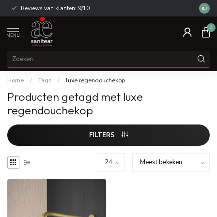
Reviews van klanten: 9/10
14 dag
8.7
0
MENU
Home
/
Tags
/
luxe regendouchekop
Producten getagd met luxe
regendouchekop
FILTERS