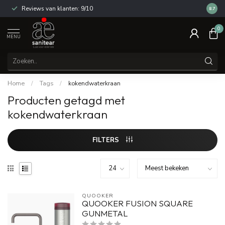
Reviews van klanten: 9/10
14 dag
8.7
0
MENU
Home
/
Tags
/
kokendwaterkraan
Producten getagd met
kokendwaterkraan
FILTERS
QUOOKER
QUOOKER FUSION SQUARE
GUNMETAL