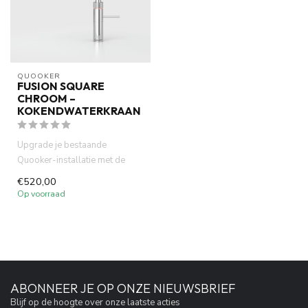
QUOOKER
FUSION SQUARE
CHROOM –
KOKENDWATERKRAAN
Upgrade je bestaande
Quooker-installatie met de
stijlvolle Fusion Square
€520,00
Chroom ...
Op voorraad
ABONNEER JE OP ONZE NIEUWSBRIEF
Blijf op de hoogte over onze laatste acties