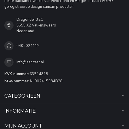
beste badkamer winkel van Nederland en België. Inclusief EUIPO
geregistreerde design sanitair producten.
Dragonder 32C
5555 XZ Valkenswaard
Nederland
0402024112
info@sanitear.nl
KVK nummer:
63514818
btw-nummer:
NL002415984B28
CATEGORIEËN
INFORMATIE
MIJN ACCOUNT