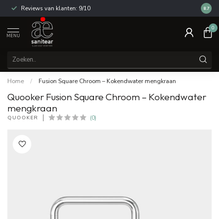
Reviews van klanten: 9/10
14 dag
8.7
0
MENU
Home
/
Fusion Square Chroom – Kokendwater mengkraan
Quooker Fusion Square Chroom – Kokendwater
mengkraan
QUOOKER
(0)