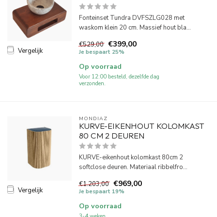
Fonteinset Tundra DVFSZLG028 met
waskom klein 20 cm. Massief hout bla...
€399,00
€529,00
Vergelijk
Je bespaart 25%
Op voorraad
Voor 12:00 besteld, dezelfde dag
verzonden.
MONDIAZ
KURVE-EIKENHOUT KOLOMKAST
80 CM 2 DEUREN
KURVE-eikenhout kolomkast 80cm 2
softclose deuren. Materiaal ribbelfro...
€969,00
€1.203,00
Vergelijk
Je bespaart 19%
Op voorraad
3-4 weken