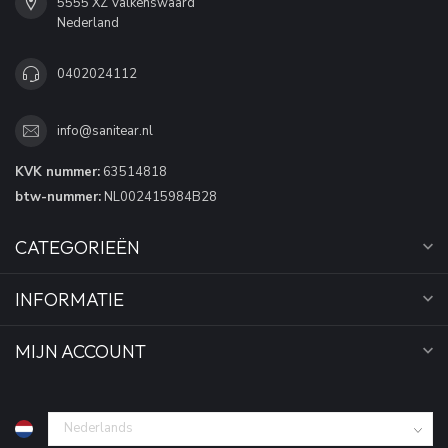
5555 XZ Valkenswaard
Nederland
0402024112
info@sanitear.nl
KVK nummer:
63514818
btw-nummer:
NL002415984B28
CATEGORIEËN
INFORMATIE
MIJN ACCOUNT