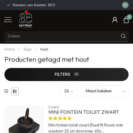
Reviews van klanten: 9/10
14 dag
8.7
0
MENU
Home
/
Tags
/
hout
Producten getagd met hout
FILTERS
COMO
MINI FONTEIN TOILET ZWART
Mini fontein toilet zwart Black'N Roses met
waskom 20 cm doorsnee. 40x...