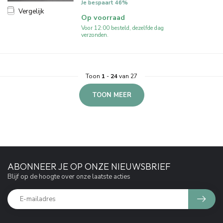
Je bespaart 46%
Vergelijk
Op voorraad
Voor 12:00 besteld, dezelfde dag
verzonden.
Toon
1
-
24
van 27
TOON MEER
ABONNEER JE OP ONZE NIEUWSBRIEF
Blijf op de hoogte over onze laatste acties