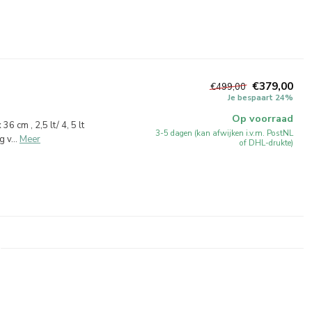
€379,00
€499,00
Je bespaart 24%
Op voorraad
6 cm , 2,5 lt/ 4, 5 lt
3-5 dagen (kan afwijken i.v.m. PostNL
 v...
Meer
of DHL-drukte)