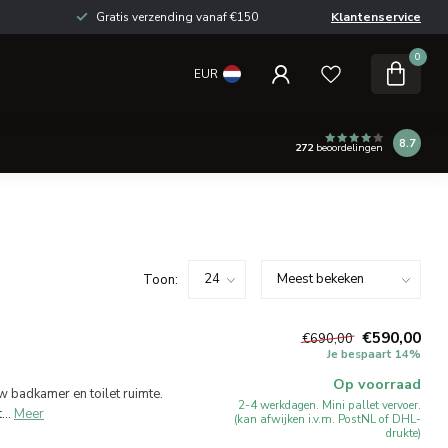
Gratis verzending vanaf €150
Klantenservice
0
EUR
8.7
272
beoordelingen
Toon:
€590,00
€690,00
Je bespaart 14%
Op voorraad
w badkamer en toilet ruimte.
2-4 werkdagen. Mini pallet vervoer.
..
Meer
(kan afwijken i.v.m. PostNL of DHL-
drukte)