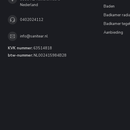
Nederland
Baden
Badkamer radia
0402024112
Badkamer tege
Aanbieding
info@sanitear.nl
KVK nummer:
63514818
btw-nummer:
NL002415984B28