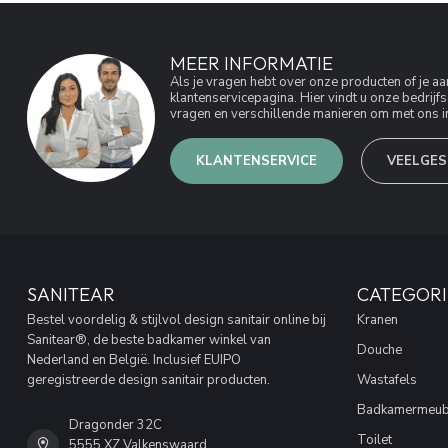
MEER INFORMATIE
Als je vragen hebt over onze producten of je 
klantenservicepagina. Hier vindt u onze bedri
vragen en verschillende manieren om met ons in
KLANTENSERVICE
VEELGES
SANITEAR
CATEGORI
Bestel voordelig & stijlvol design sanitair online bij
Kranen
Sanitear®, de beste badkamer winkel van
Douche
Nederland en België. Inclusief EUIPO
geregistreerde design sanitair producten.
Wastafels
Badkamermeub
Dragonder 32C
Toilet
5555 XZ Valkenswaard