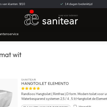
s van klanten: 9/10
14 dagen bedenktijd
antenservice
mat wit
SANITEAR
HANGTOILET ELEMENTO
Randloos Hangtoilet ( Rimfree ).D form. Modern toilet voor u
Waterbesparend systemen 2,5 / 4 , 5 lt Hangtoilet de Element.