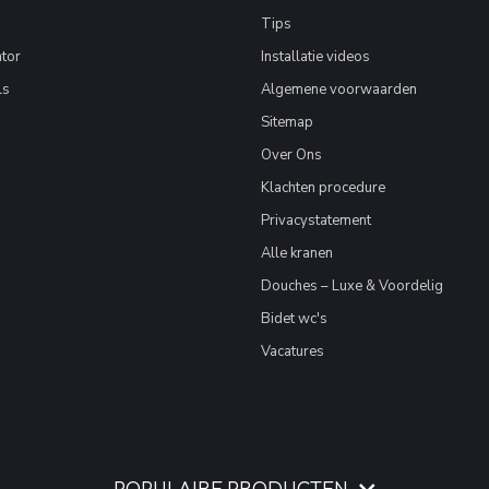
Tips
tor
Installatie videos
ls
Algemene voorwaarden
Sitemap
Over Ons
Klachten procedure
Privacystatement
Alle kranen
Douches – Luxe & Voordelig
Bidet wc's
Vacatures
POPULAIRE PRODUCTEN