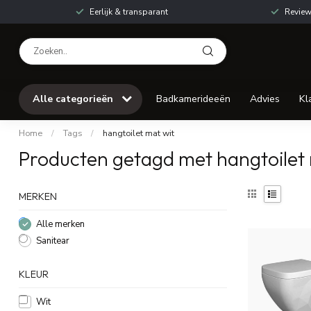
Eerlijk & transparant
Review
Alle categorieën
Badkamerideeën
Advies
Kl
Home
/
Tags
/
hangtoilet mat wit
Producten getagd met hangtoilet 
MERKEN
Alle merken
Sanitear
KLEUR
Wit