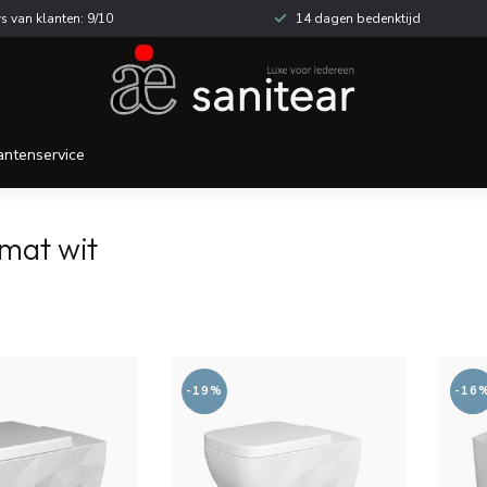
s van klanten: 9/10
14 dagen bedenktijd
antenservice
mat wit
-19%
-16