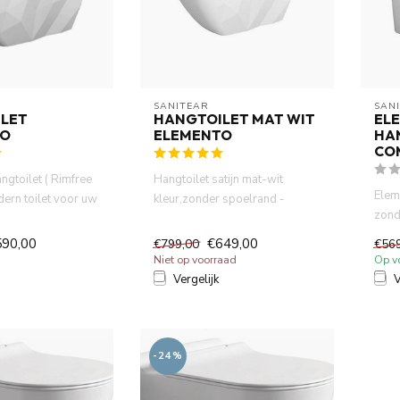
SANITEAR
SAN
LET
HANGTOILET MAT WIT
EL
TO
ELEMENTO
HA
CO
gtoilet ( Rimfree
Hangtoilet satijn mat-wit
Elem
dern toilet voor uw
kleur,zonder spoelrand -
zond
oilet...
Randloos. Perfect 3D vorm.
toile
Mo...
590,00
€649,00
€799,00
€56
Niet op voorraad
Op v
Vergelijk
V
-24%