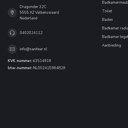
Badkamermeub
Dragonder 32C
Toilet
5555 XZ Valkenswaard
Nederland
Baden
Badkamer radia
0402024112
Badkamer tege
Aanbieding
info@sanitear.nl
KVK nummer:
63514818
btw-nummer:
NL002415984B28