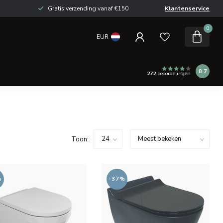
Gratis verzending vanaf €150
Klantenservice
0
EUR
8.7
272
beoordelingen
Toon:
%
-37%