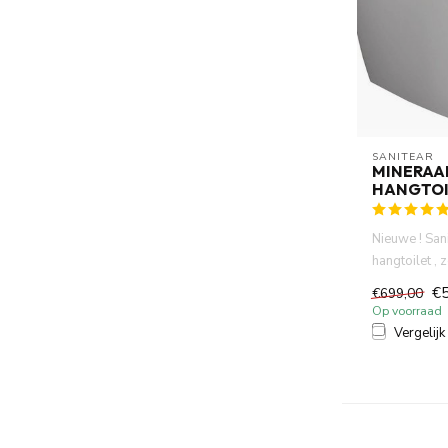
SANITEAR
MINERAA
HANGTOI
Nieuwe ! San
hangtoilet , 
mat wit. 53 x
€
€699,00
Op voorraad
Vergelijk