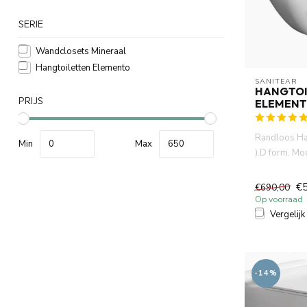
SERIE
Wandclosets Mineraal
Hangtoiletten Elemento
SANITEAR
HANGTOI
PRIJS
ELEMEN
Randloos Han
Min
Max
).D form. Mo
badkamer en t
€
€690,00
Op voorraad
Vergelijk
-14%