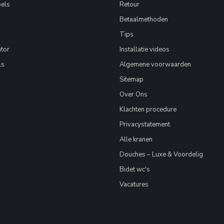
els
Retour
Betaalmethoden
Tips
tor
Installatie videos
ls
Algemene voorwaarden
Sitemap
Over Ons
Klachten procedure
Privacystatement
Alle kranen
Douches – Luxe & Voordelig
Bidet wc's
Vacatures