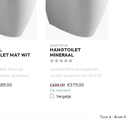
SANITEAR
L
HANGTOILET
LET MAT WIT
MINERAAL
itear Mineraal
Sanitear Mineraal hangtoilet ,
zonder spoelrand ,
zonder spoelrand wit. 53 x 35
 35 x 36...
x 36 cm , 2,5 lt/ 4...
599,00
€379,00
€499,00
Op voorraad
Vergelijk
Toon
1
-
6
van 6