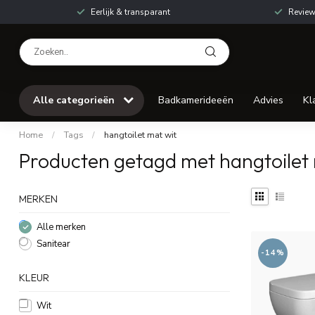
Eerlijk & transparant
Review
Alle categorieën
Badkamerideeën
Advies
Kl
Home
/
Tags
/
hangtoilet mat wit
Producten getagd met hangtoilet 
MERKEN
Alle merken
Sanitear
-14%
KLEUR
Wit