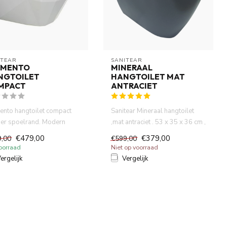
ITEAR
SANITEAR
EMENTO
MINERAAL
NGTOILET
HANGTOILET MAT
MPACT
ANTRACIET
ento hangtoilet compact
Sanitear Mineraal hangtoilet
er spoelrand. Modern
,mat antraciet . 53 x 35 x 36 cm ,
t voor uw badkamer en ...
2,5 lt/ 4, 5 lt ...
€479,00
€379,00
9,00
€599,00
oorraad
Niet op voorraad
ergelijk
Vergelijk