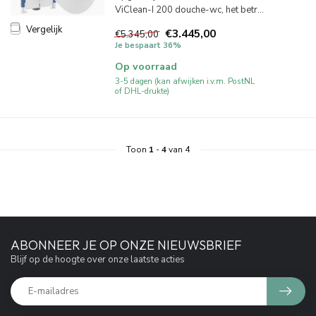
ViClean-I 200 douche-wc, het betr...
Vergelijk
€3.445,00
€5.345,00
Je bespaart 36%
Op voorraad
3-5 dagen (kan afwijken i.v.m. PostNL
of DHL-drukte)
Toon
1
-
4
van 4
ABONNEER JE OP ONZE NIEUWSBRIEF
Blijf op de hoogte over onze laatste acties