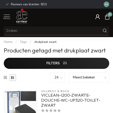
Reviews van klanten: 9/10
14 dag
8.7
0
MENU
Home
/
Tags
/
drukplaat zwart
Producten getagd met drukplaat zwart
FILTERS
VILLEROY & BOCH
VICLEAN-I200-ZWARTE-
DOUCHE-WC-UP320-TOILET-
ZWART