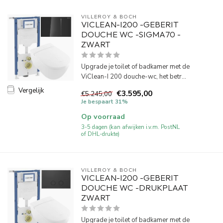
VILLEROY & BOCH
VICLEAN-I200 -GEBERIT
DOUCHE WC -SIGMA70 -
ZWART
Upgrade je toilet of badkamer met de
ViClean-I 200 douche-wc, het betr...
Vergelijk
€3.595,00
€5.245,00
Je bespaart 31%
Op voorraad
3-5 dagen (kan afwijken i.v.m. PostNL
of DHL-drukte)
VILLEROY & BOCH
VICLEAN-I200 -GEBERIT
DOUCHE WC -DRUKPLAAT
ZWART
Upgrade je toilet of badkamer met de