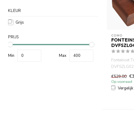
KLEUR
Grijs
COMO
PRIJS
FONTEIN
DVFSZLG
Min
Max
Fonteinset T
DVFSZLG02
klein 20 cm.
€
€529,00
handdoek...
Op voorraad
Vergelijk