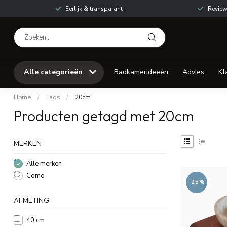
Eerlijk & transparant
Review
Alle categorieën
Badkamerideeën
Advies
Kl
Home
/
Tags
/
20cm
Producten getagd met 20cm
MERKEN
Alle merken
Como
-25%
AFMETING
40 cm