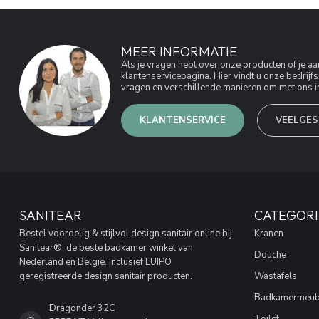
MEER INFORMATIE
Als je vragen hebt over onze producten of je 
klantenservicepagina. Hier vindt u onze bedri
vragen en verschillende manieren om met ons in
KLANTENSERVICE
VEELGES
SANITEAR
CATEGORI
Bestel voordelig & stijlvol design sanitair online bij
Kranen
Sanitear®, de beste badkamer winkel van
Douche
Nederland en België. Inclusief EUIPO
geregistreerde design sanitair producten.
Wastafels
Badkamermeub
Dragonder 32C