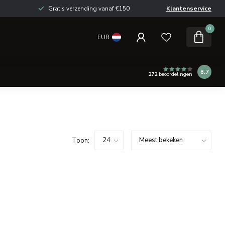
Gratis verzending vanaf €150
Klantenservice
0
EUR
8.7
272
beoordelingen
Toon: