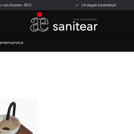
s van klanten: 9/10
14 dagen bedenktijd
antenservice