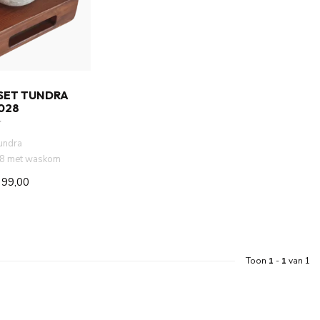
SET TUNDRA
028
undra
8 met waskom
 Massief hout blad
399,00
Toon
1
-
1
van 1