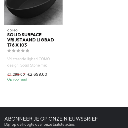
COMO
SOLID SURFACE
VRIJSTAAND LIGBAD
176 X 103
Vrijstaande ligbad COMO
design. Solid Stone met
mineraal gegoten.Niet Acryl
€2.699,00
€4.299,00
,Puu...
Op voorraad
ABONNEER JE OP ONZE NIEUWSBRIEF
Blijf op de hoogte over onze laatste acties