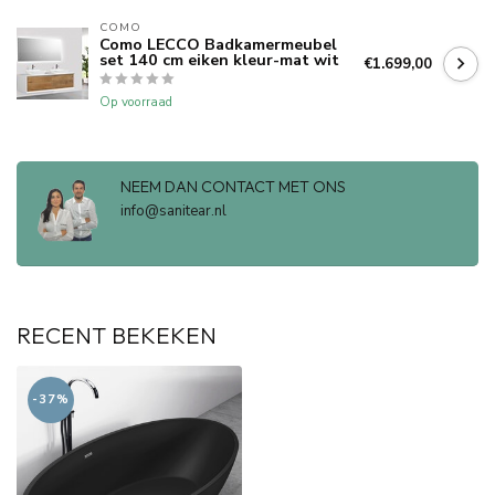
COMO
Como LECCO Badkamermeubel
set 140 cm eiken kleur-mat wit
€1.699,00
Op voorraad
NEEM DAN CONTACT MET ONS
info@sanitear.nl
RECENT BEKEKEN
-37%