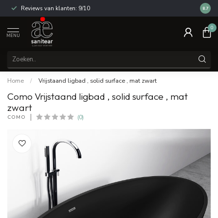
Reviews van klanten: 9/10
14 dag
8.7
0
MENU
Home
/
Vrijstaand ligbad , solid surface , mat zwart
Como Vrijstaand ligbad , solid surface , mat
zwart
COMO
(0)