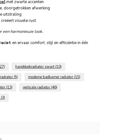
bel
met zwarte accenten
le, doorgetrokken afwerking
 uitstraling
 creëert visuele rust
oor een harmonieuze look.
raciet
en ervaar comfort, stijl en efficiëntie in één
(27)
handdoekradiator zwart
(10)
radiator
(5)
moderne badkamer radiator
(15)
ator
(13)
verticale radiator
(46)
r
(3)