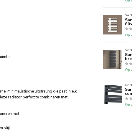
Op v
SAN
San
60
Op v
SAN
San
ruimte
bre
Op v
SAN
San
, minimalistische uitstraling die past in elk
com
 deze radiator perfect te combineren met
Op v
ineren met:
n stijl