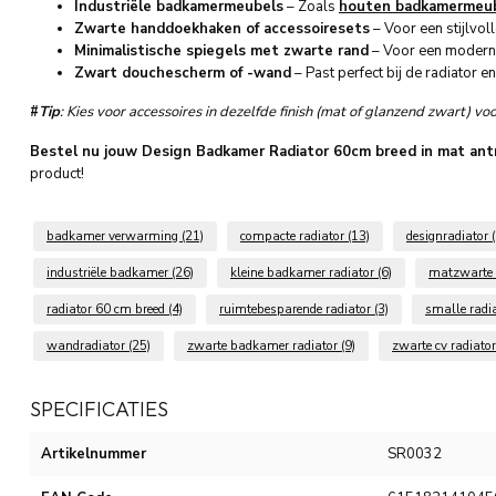
Industriële badkamermeubels
– Zoals
houten badkamermeu
Zwarte handdoekhaken of accessoiresets
– Voor een stijlvol
Minimalistische spiegels met zwarte rand
– Voor een moderne
Zwart douchescherm of -wand
– Past perfect bij de radiator en
#
Tip
: Kies voor accessoires in dezelfde finish (mat of glanzend zwart) v
Bestel nu jouw Design Badkamer Radiator 60cm breed in mat ant
product!
badkamer verwarming
(21)
compacte radiator
(13)
designradiator
industriële badkamer
(26)
kleine badkamer radiator
(6)
matzwarte 
radiator 60 cm breed
(4)
ruimtebesparende radiator
(3)
smalle radi
wandradiator
(25)
zwarte badkamer radiator
(9)
zwarte cv radiato
SPECIFICATIES
Artikelnummer
SR0032