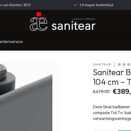
s van klanten: 9/10
14 dagen bedenktijd
antenservice
SANITEAR
Sanitear 
104 cm – 
€389
€479,00
Deze Smal badkamer ra
compacte Tot 7㎡ badka
verwarmingsvermoge