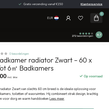
Gratis verzending vanaf €150
Klantenservice
0
EUR
8.7
272
beoordelingen
0 beoordelingen
Badkamer radiator Zwart – 60 x
Tot 6㎡ Badkamers
,00
Op voorraad
Incl. btw
diator Zwart van slechts 60 cm breed is de ideale oplossing voor
mers, toiletten of wasruimtes. Hij combineert strak design, krachtig
n voor dorg en warm handdoeken
Lees meer
.