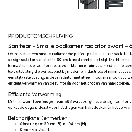
PRODUCTOMSCHRIJVING
Sanitear - Smalle badkamer radiator zwart
– 
Op zoek naar een
smalle radiator
die perfect past in een compacte bad
designradiator
van slechts
60 cm breed
combineert stijl, kracht en fun
formaat is deze radiator ideaal voor
kleinere ruimtes
, zonder in te le
luxe uitstraling die perfect past bij moderne, industriële of minimalist
een slijtvaste coating, is deze radiator niet alleen mooi, maar ook duu
efficiënt verwarmen van de ruimte én voor het drogen van handdoeken.
Efficiënte Verwarming
Met een
warmtevermogen van 598 watt
zorgt deze designradiator v
op koude dagen. Ideaal voor het drogen van handdoeken én het verwar
Belangrijkste Kenmerken
Afmetingen:
6
0 cm (B) x 104 cm (H)
Kleur:
Mat Zwart