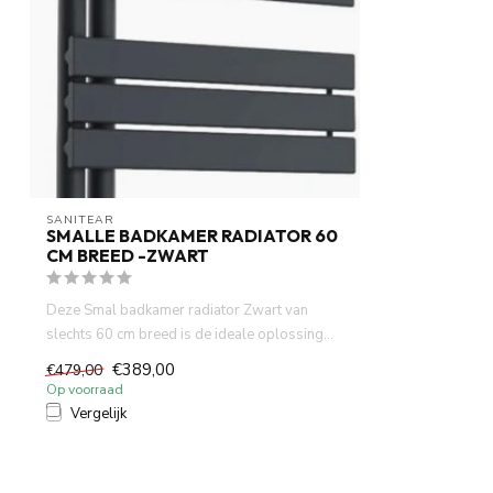
SANITEAR
SMALLE BADKAMER RADIATOR 60
CM BREED -ZWART
Deze Smal badkamer radiator Zwart van
slechts 60 cm breed is de ideale oplossing...
€389,00
€479,00
Op voorraad
Vergelijk