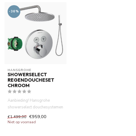
-36%
HANSGROHE
SHOWERSELECT
REGENDOUCHESET
CHROOM
Aanbieding! Hansgrohe
showerselect douchesystemen
.Thermostatisch inbouwdeel
€959,00
€1.499,00
afb...
Niet op voorraad