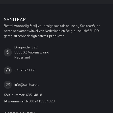
SANITEAR
Bestel voordelig & stijlvol design sanitair online bij Sanitear®, de
beste badkamer winkel van Nederland en België. Inclusief EUIPO
geregistreerde design sanitair producten.
Dragonder 32C
5555 XZ Valkenswaard
Nederland
0402024112
info@sanitear.nl
KVK nummer:
63514818
btw-nummer:
NL002415984B28