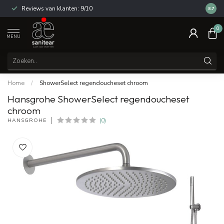
Reviews van klanten: 9/10
14 dag
8.7
0
MENU
Home
/
ShowerSelect regendoucheset chroom
Hansgrohe ShowerSelect regendoucheset
chroom
HANSGROHE
(0)