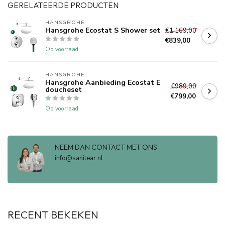
GERELATEERDE PRODUCTEN
HANSGROHE
Hansgrohe Ecostat S Shower set
€1.169,00
€839,00
Op voorraad
HANSGROHE
Hansgrohe Aanbieding Ecostat E
€989,00
doucheset
€799,00
Op voorraad
NEEM DAN CONTACT MET ONS
info@sanitear.nl
RECENT BEKEKEN