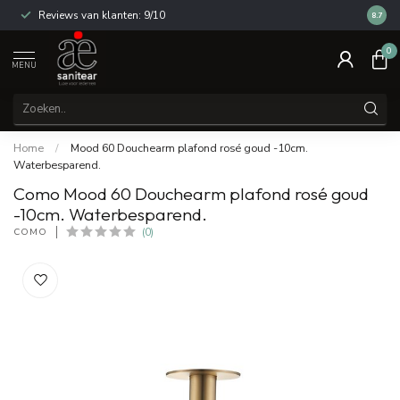
Reviews van klanten: 9/10
14 dag
8.7
0
MENU
Home
/
Mood 60 Douchearm plafond rosé goud -10cm.
Waterbesparend.
Como Mood 60 Douchearm plafond rosé goud
-10cm. Waterbesparend.
COMO
(0)