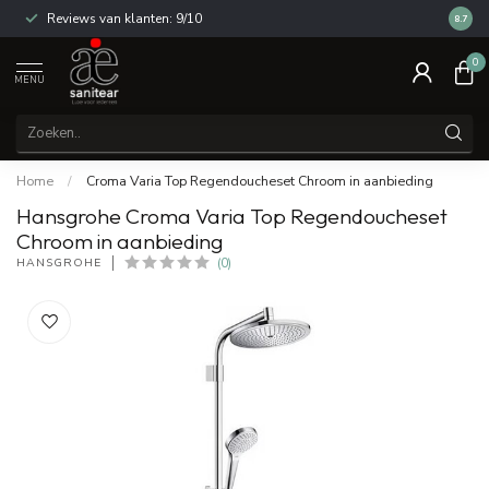
Reviews van klanten: 9/10
14 dag
8.7
0
MENU
Home
/
Croma Varia Top Regendoucheset Chroom in aanbieding
Hansgrohe Croma Varia Top Regendoucheset
Chroom in aanbieding
HANSGROHE
(0)