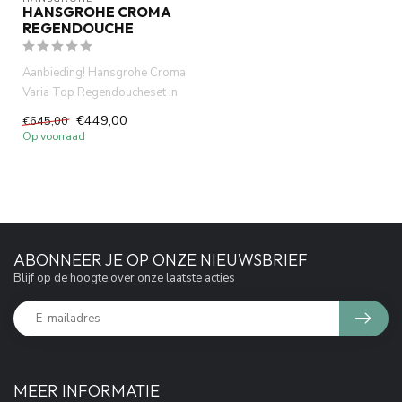
HANSGROHE CROMA
REGENDOUCHE
Aanbieding! Hansgrohe Croma
Varia Top Regendoucheset in
chroom. Met regendouche,...
€449,00
€645,00
Op voorraad
ABONNEER JE OP ONZE NIEUWSBRIEF
Blijf op de hoogte over onze laatste acties
MEER INFORMATIE