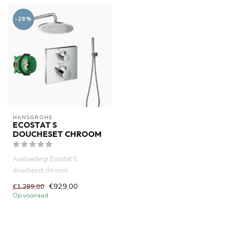
-28%
HANSGROHE
ECOSTAT S
DOUCHESET CHROOM
Aanbieding! Ecostat S
doucheset chroom
.Thermostatisch inbouwdeel
€929,00
€1.289,00
afbouwdeel ,ho...
Op voorraad