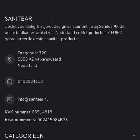
SANITEAR
Bestel voordelig & stijlvol design sanitair online bij Sanitear®, de
beste badkamer winkel van Nederland en België. Inclusief EUIPO
geregistreerde design sanitair producten.
Dragonder 32C
5555 XZ Valkenswaard
Nederland
0402024112
info@sanitear.nl
KVK nummer:
63514818
btw-nummer:
NL002415984B28
CATEGORIEËN