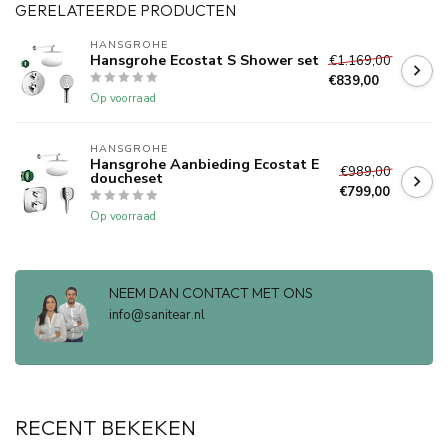
GERELATEERDE PRODUCTEN
HANSGROHE
Hansgrohe Ecostat S Shower set
€1.169,00
€839,00
Op voorraad
HANSGROHE
Hansgrohe Aanbieding Ecostat E
€989,00
doucheset
€799,00
Op voorraad
NEEM DAN CONTACT MET ONS
info@sanitear.nl
RECENT BEKEKEN