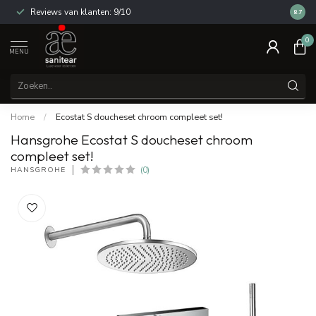
Reviews van klanten: 9/10
14 dag
8.7
0
MENU
Home
/
Ecostat S doucheset chroom compleet set!
Hansgrohe Ecostat S doucheset chroom
compleet set!
HANSGROHE
(0)