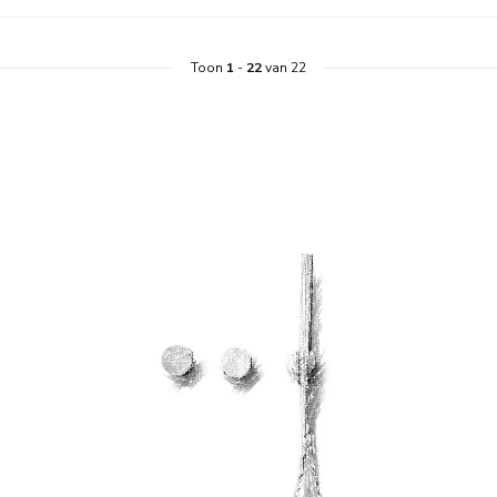
Toon
1
-
22
van 22