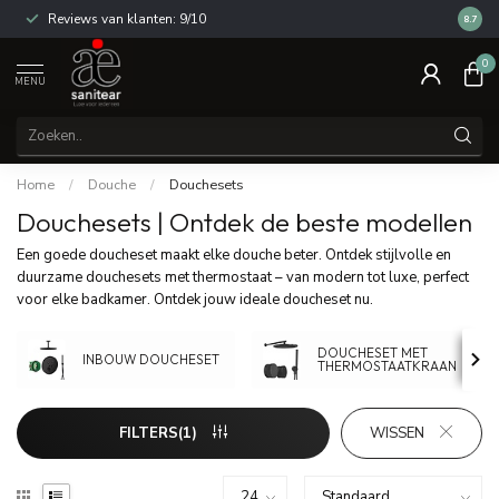
Reviews van klanten: 9/10
14 dag
8.7
0
MENU
Home
/
Douche
/
Douchesets
Douchesets | Ontdek de beste modellen
Een goede doucheset maakt elke douche beter. Ontdek stijlvolle en
duurzame douchesets met thermostaat – van modern tot luxe, perfect
voor elke badkamer. Ontdek jouw ideale doucheset nu.
DOUCHESET MET
INBOUW DOUCHESET
THERMOSTAATKRAAN
FILTERS(1)
WISSEN