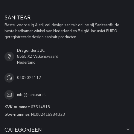
SANITEAR
Bestel voordelig & stijlvol design sanitair online bij Sanitear®, de
beste badkamer winkel van Nederland en België. Inclusief EUIPO
geregistreerde design sanitair producten.
Dragonder 32C
5555 XZ Valkenswaard
Nederland
0402024112
info@sanitear.nl
KVK nummer:
63514818
btw-nummer:
NL002415984B28
CATEGORIEËN