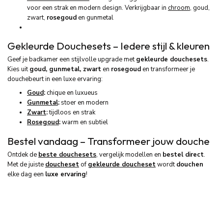
voor een strak en modern design. Verkrijgbaar in
chroom
, goud,
zwart,
rosegoud
en gunmetal
Gekleurde Douchesets – Iedere stijl & kleuren
Geef je badkamer een stijlvolle upgrade met
gekleurde douchesets
.
Kies uit
goud, gunmetal, zwart
en
rosegoud
en transformeer je
douchebeurt in een luxe ervaring:
Goud
:
chique en luxueus
Gunmetal
:
stoer en modern
Zwart
:
tijdloos en strak
Rosegoud
:
warm en subtiel
Bestel vandaag – Transformeer jouw douche
Ontdek de
beste douchesets
, vergelijk modellen en
bestel direct
.
Met de juiste
doucheset
of
gekleurde doucheset
wordt
douchen
elke dag een
luxe ervaring
!