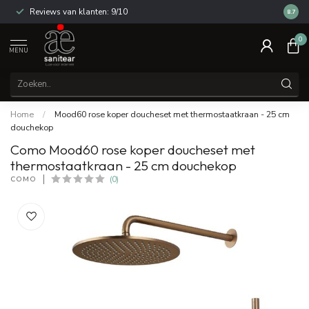
Reviews van klanten: 9/10
14 dag
8.7
0
MENU
Home
/
Mood60 rose koper doucheset met thermostaatkraan - 25 cm
douchekop
Como Mood60 rose koper doucheset met
thermostaatkraan - 25 cm douchekop
COMO
(0)