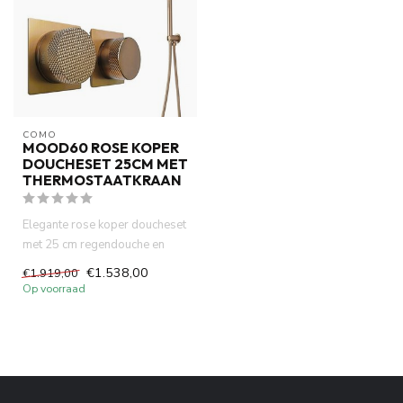
COMO
MOOD60 ROSE KOPER
DOUCHESET 25CM MET
THERMOSTAATKRAAN
Elegante rose koper doucheset
met 25 cm regendouche en
thermostaatkraan. Complee...
€1.538,00
€1.919,00
Op voorraad