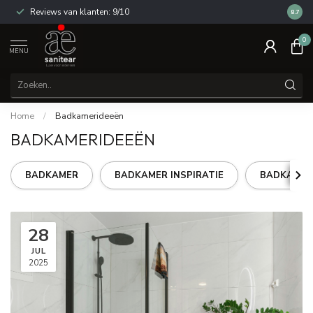
Reviews van klanten: 9/10
14 dag
8.7
0
MENU
Home
/
Badkamerideeën
BADKAMERIDEEËN
BADKAMER
BADKAMER INSPIRATIE
BADKAMER
28
JUL
2025