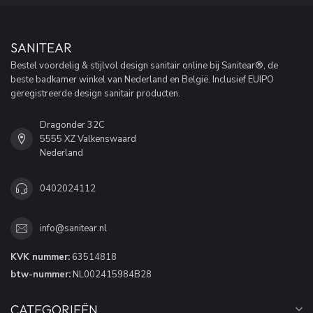
SANITEAR
Bestel voordelig & stijlvol design sanitair online bij Sanitear®, de
beste badkamer winkel van Nederland en België. Inclusief EUIPO
geregistreerde design sanitair producten.
Dragonder 32C
5555 XZ Valkenswaard
Nederland
0402024112
info@sanitear.nl
KVK nummer:
63514818
btw-nummer:
NL002415984B28
CATEGORIEËN