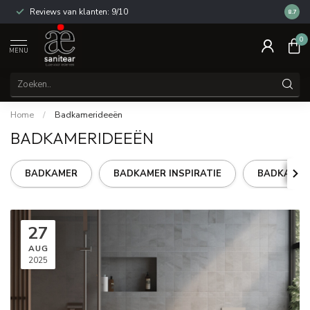
Reviews van klanten: 9/10
14 dag
8.7
0
MENU
Home
/
Badkamerideeën
BADKAMERIDEEËN
BADKAMER
BADKAMER INSPIRATIE
BADKAMER
27
AUG
2025