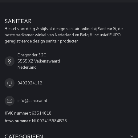
SANITEAR
Bestel voordelig & stijlvol design sanitair online bij Sanitear®, de
beste badkamer winkel van Nederland en België. Inclusief EUIPO
geregistreerde design sanitair producten.
Dragonder 32C
5555 XZ Valkenswaard
Nederland
0402024112
info@sanitear.nl
KVK nummer:
63514818
btw-nummer:
NL002415984B28
CATEGORIEËN