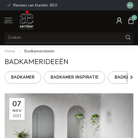
Reviews van klanten: 9/10
14 dag
8.7
0
MENU
Home
/
Badkamerideeën
BADKAMERIDEEËN
BADKAMER
BADKAMER INSPIRATIE
BADKAMER
07
NOV
2023