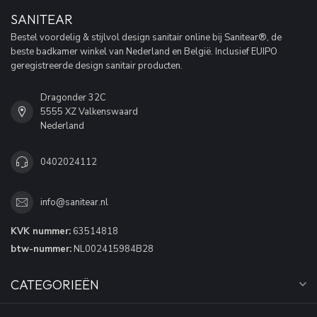
SANITEAR
Bestel voordelig & stijlvol design sanitair online bij Sanitear®, de
beste badkamer winkel van Nederland en België. Inclusief EUIPO
geregistreerde design sanitair producten.
Dragonder 32C
5555 XZ Valkenswaard
Nederland
0402024112
info@sanitear.nl
KVK nummer:
63514818
btw-nummer:
NL002415984B28
CATEGORIEËN