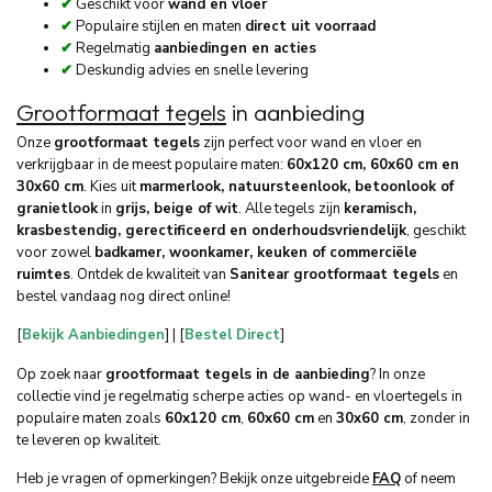
✔
Geschikt voor
wand en vloer
✔
Populaire stijlen en maten
direct uit voorraad
✔
Regelmatig
aanbiedingen en acties
✔
Deskundig advies en snelle levering
Grootformaat tegels
in aanbieding
Onze
grootformaat tegels
zijn perfect voor wand en vloer en
verkrijgbaar in de meest populaire maten:
60x120 cm, 60x60 cm en
30x60 cm
. Kies uit
marmerlook, natuursteenlook, betoonlook of
granietlook
in
grijs, beige of wit
. Alle tegels zijn
keramisch,
krasbestendig, gerectificeerd en onderhoudsvriendelijk
, geschikt
voor zowel
badkamer, woonkamer, keuken of commerciële
ruimtes
. Ontdek de kwaliteit van
Sanitear grootformaat tegels
en
bestel vandaag nog direct online!
[
Bekijk Aanbiedingen
] | [
Bestel Direct
]
Op zoek naar
grootformaat tegels in de aanbieding
? In onze
collectie vind je regelmatig scherpe acties op wand- en vloertegels in
populaire maten zoals
60x120 cm
,
60x60 cm
en
30x60 cm
, zonder in
te leveren op kwaliteit.
Heb je vragen of opmerkingen? Bekijk onze uitgebreide
FAQ
of neem