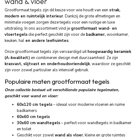
wand & vloer
Grootformaat tegels zijn dé keuze voor wie houdt van een
strak,
modern en ruimtelijk interieur
. Dankzij de grote afmetingen en
minimale voegen zorgen deze tegels voor een rustige en luxe
uitstraling. In ons assortiment vind je
grootformaat wand- en
vloertegels
die perfect geschikt zijn voor de
badkamer,
woonkamer,
keuken, hal
en andere leefruimtes
.
Onze grootformaat tegels zijn vervaardigd uit
hoogwaardig keramiek
(A-kwaliteit)
en combineren design met duurzaamheid. Ze zijn
krasvast, slijtvast en onderhoudsvriendelijk
, waardoor ze geschikt
zijn voor zowel particulier als intensief gebruik.
Populaire maten grootformaat tegels
Onze collectie bestaat uit verschillende populaire tegelmaten,
geschikt voor wand en vloer:
60x120 cm tegels
– ideaal voor moderne vloeren en ruime
badkamers
60x60 cm tegels
30x60 cm wandtegels
– perfect voor wandtegels in badkamer
en toilet
Geschikt voor zowel
wand als vloer
, kleine en grote ruimtes