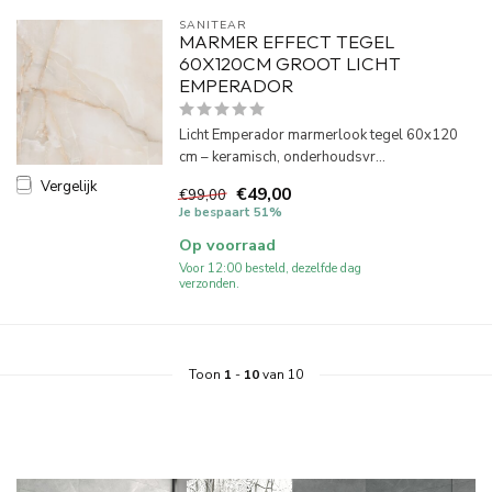
SANITEAR
MARMER EFFECT TEGEL
60X120CM GROOT LICHT
EMPERADOR
Licht Emperador marmerlook tegel 60x120
cm – keramisch, onderhoudsvr...
Vergelijk
€49,00
€99,00
Je bespaart 51%
Op voorraad
Voor 12:00 besteld, dezelfde dag
verzonden.
Toon
1
-
10
van 10