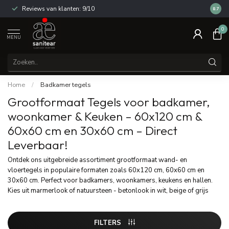
Reviews van klanten: 9/10
14 dag
8.7
0
MENU
Home
/
Badkamer tegels
Grootformaat Tegels voor badkamer,
woonkamer & Keuken – 60x120 cm &
60x60 cm en 30x60 cm – Direct
Leverbaar!
Ontdek ons uitgebreide assortiment grootformaat wand- en
vloertegels in populaire formaten zoals 60x120 cm, 60x60 cm en
30x60 cm. Perfect voor badkamers, woonkamers, keukens en hallen.
Kies uit marmerlook of natuursteen - betonlook in wit, beige of grijs
FILTERS