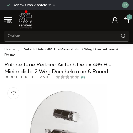
Reviews van klanten: 9/10
14 dag
8.7
0
MENU
Home
/
Airtech Delux 485 H – Minimalistic 2 Weg Douchekraan &
Round
Rubinetterie Reitano Airtech Delux 485 H –
Minimalistic 2 Weg Douchekraan & Round
RUBINETTERIE REITANO 
(0)