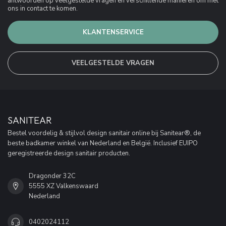
antwoorden op veelgestelde vragen en verschillende manieren om met
ons in contact te komen.
KLANTENSERVICE
VEELGESTELDE VRAGEN
SANITEAR
Bestel voordelig & stijlvol design sanitair online bij Sanitear®, de
beste badkamer winkel van Nederland en België. Inclusief EUIPO
geregistreerde design sanitair producten.
Dragonder 32C
5555 XZ Valkenswaard
Nederland
0402024112