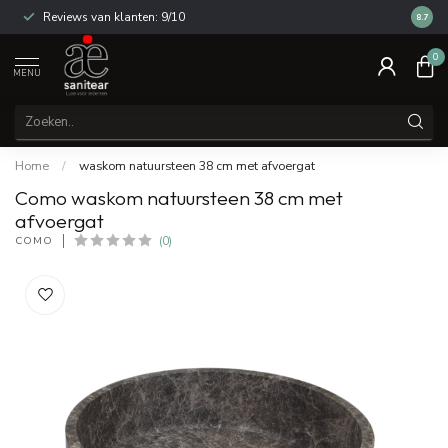
Reviews van klanten: 9/10
14 dag
8.7
0
MENU
Home
/
waskom natuursteen 38 cm met afvoergat
Como waskom natuursteen 38 cm met
afvoergat
COMO
(0)