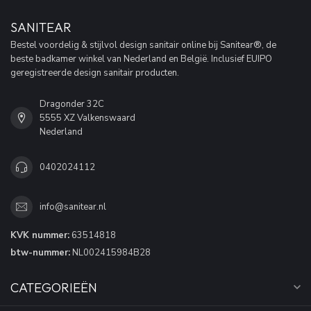
SANITEAR
Bestel voordelig & stijlvol design sanitair online bij Sanitear®, de
beste badkamer winkel van Nederland en België. Inclusief EUIPO
geregistreerde design sanitair producten.
Dragonder 32C
5555 XZ Valkenswaard
Nederland
0402024112
info@sanitear.nl
KVK nummer:
63514818
btw-nummer:
NL002415984B28
CATEGORIEËN