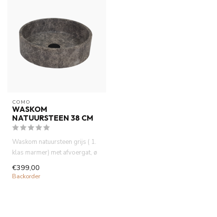
COMO
WASKOM
NATUURSTEEN 38 CM
Waskom natuursteen grijs ( 1.
klas marmer) met afvoergat, ø
38 cm. Het marmer k...
€399,00
Backorder