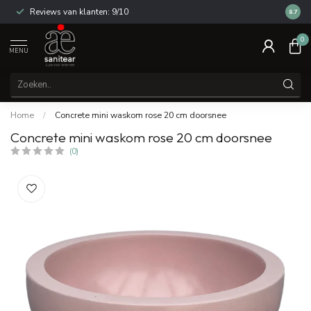
Reviews van klanten: 9/10
14 dag
8.7
0
MENU
Home
/
Concrete mini waskom rose 20 cm doorsnee
Concrete mini waskom rose 20 cm doorsnee
(0)