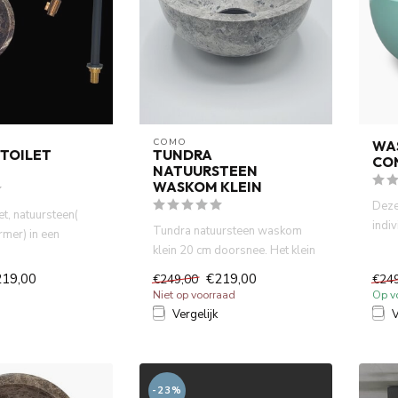
COMO
WA
TOILET
TUNDRA
CO
NATUURSTEEN
WASKOM KLEIN
Deze
t, natuursteen(
indi
Tundra natuursteen waskom
rmer) in een
met n
klein 20 cm doorsnee. Het klein
leur met doorsn...
grijs betoon look wask...
219,00
€219,00
€249,00
€24
Niet op voorraad
Op v
Vergelijk
V
-23%