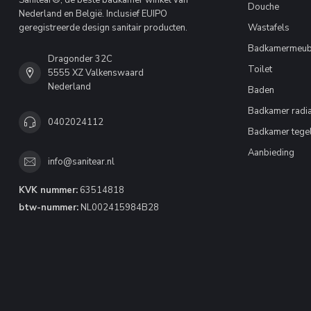
Sanitear®, de beste badkamer winkel van
Douche
Nederland en België. Inclusief EUIPO
geregistreerde design sanitair producten.
Wastafels
Badkamermeub
Dragonder 32C
Toilet
5555 XZ Valkenswaard
Nederland
Baden
Badkamer radia
0402024112
Badkamer tege
Aanbieding
info@sanitear.nl
KVK nummer:
63514818
btw-nummer:
NL002415984B28