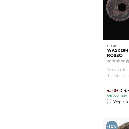
COMO
WASKOM 
ROSSO
Waskom toile
1ste klas ma
donkerroze k
€
€249,00
Op voorraad
Vergelijk
-12%