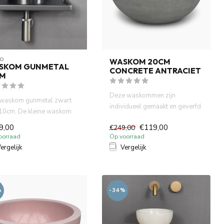
O
WASKOM 20CM
SKOM GUNMETAL
CONCRETE ANTRACIET
CM
Deze waskommen zijn
 waskom gunmetal zwart
individueel gemaakt en geverfd
10cm. De kleine waskom
met natuurlijke verf. Dit zor...
gemakkelijk op uw pla...
9,00
€119,00
€249,00
oorraad
Op voorraad
ergelijk
Vergelijk
%
-34%