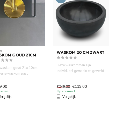
O
WASKOM 20 CM ZWART
SKOM GOUD 21CM
Deze waskommen zijn
 waskom goud 21x 10cm.
individueel gemaakt en geverfd
leine waskom past
met natuurlijke verf. Dit zor...
kkelijk op uw plank,
...
9,00
€119,00
€249,00
oorraad
Op voorraad
ergelijk
Vergelijk