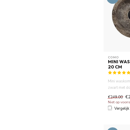
COMO
MINI WA
20 CM
Mini waskom,
zwart met do
zwart waskom
€
€249,00
Niet op voorr
Vergelijk