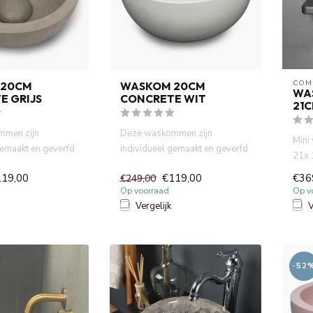
COM
 20CM
WASKOM 20CM
WA
E GRIJS
CONCRETE WIT
21
mmen zijn
Deze waskommen zijn
Mini
gemaakt en geverfd
individueel gemaakt en geverfd
21x 
e verf. Dit zor...
met natuurlijke verf. Dit zor...
past 
119,00
€119,00
€36
€249,00
Op voorraad
Op v
Vergelijk
V
-52