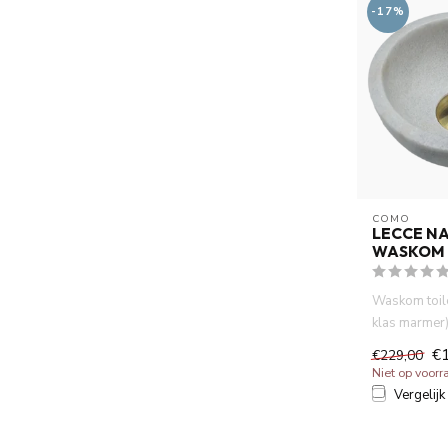
-17%
COMO
LECCE N
WASKOM 
Waskom toile
klas marmer)
doorsnee, ø 
€
€229,00
Niet op voorr
Vergelijk