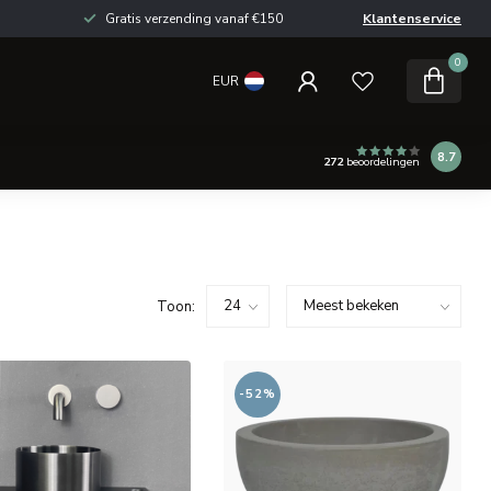
Gratis verzending vanaf €150
Klantenservice
0
EUR
8.7
272
beoordelingen
Toon:
-52%