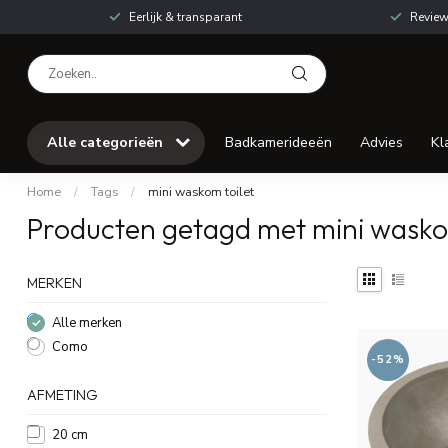
Eerlijk & transparant
Review
Alle categorieën
Badkamerideeën
Advies
Kl
Home
/
Tags
/
mini waskom toilet
Producten getagd met mini wasko
MERKEN
Alle merken
Como
-52%
AFMETING
20 cm