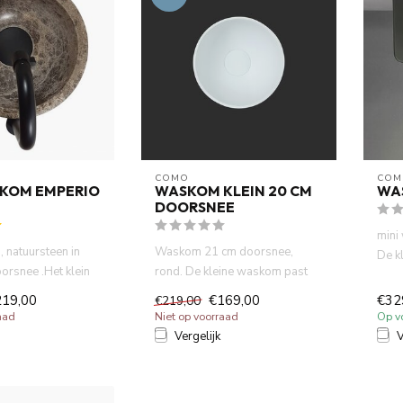
COMO
COM
SKOM EMPERIO
WASKOM KLEIN 20 CM
WA
DOORSNEE
mini
 natuursteen in
Waskom 21 cm doorsnee,
De k
orsnee .Het klein
rond. De kleine waskom past
gema
 slot uw m...
precies op uw massief houten...
fonte
219,00
€169,00
€32
€219,00
aad
Niet op voorraad
Op v
Vergelijk
V