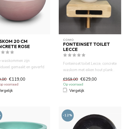
COMO
SKOM 20 CM
FONTEINSET TOILET
NCRETE ROSE
LECCE
 waskommen zijn
Fonteinset toilet Lecce, concrete
vidueel gemaakt en geverfd
waskom met eiken hout plank .
atuurlijke verf. Dit zor...
Incl. rose goud ...
€119,00
€629,00
9,00
€959,00
 op voorraad
Op voorraad
ergelijk
Vergelijk
%
-12%