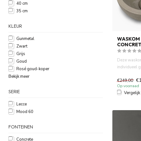
40 cm
35 cm
KLEUR
WASKOM
Gunmetal
CONCRET
Zwart
Grijs
Deze wasko
Goud
individueel 
Rosé goud-koper
met natuurlijk
Bekijk meer
€
€249,00
Op voorraad
SERIE
Vergelijk
Lecce
Mood 60
FONTEINEN
Concrete