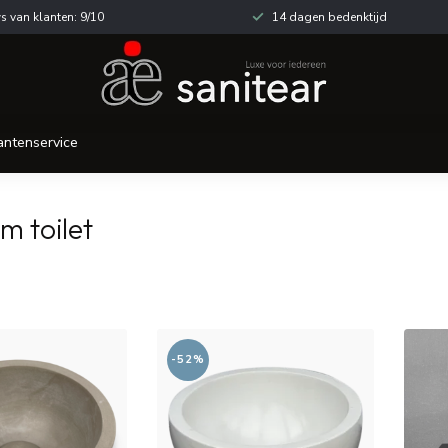
s van klanten: 9/10
14 dagen bedenktijd
antenservice
m toilet
-52%