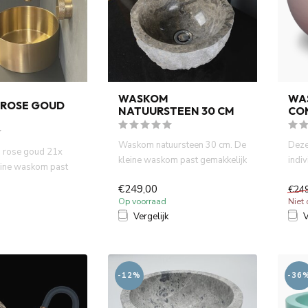
WASKOM
WA
ROSE GOUD
NATUURSTEEN 30 CM
CO
Waskom natuursteen 30 cm. De
Deze
 rose goud 21x
kleine waskom past gemakkelijk
indi
eine waskom past
op uw plank en maak...
met n
p uw plank, ...
€249,00
€24
Op voorraad
Niet
Vergelijk
V
-12%
-36