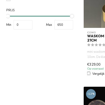
PRIJS
Min
Max
COMO
WASKOM 
21CM
mini waskom
10cm. De kl
gemakkelijk o
€329,00
Op voorraad
Vergelijk
-12%