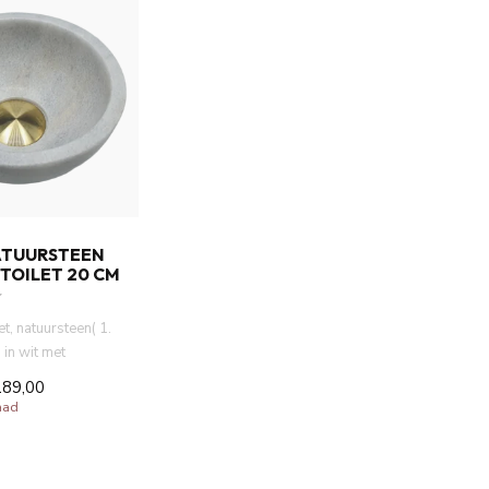
ATUURSTEEN
TOILET 20 CM
t, natuursteen( 1.
 in wit met
20 cm. Deze k...
189,00
aad