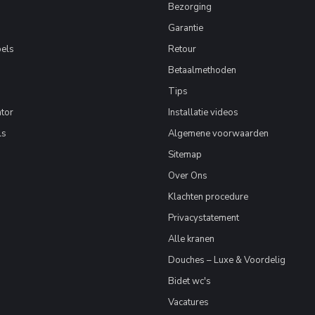
Bezorging
Garantie
els
Retour
Betaalmethoden
Tips
tor
Installatie videos
ls
Algemene voorwaarden
Sitemap
Over Ons
Klachten procedure
Privacystatement
Alle kranen
Douches – Luxe & Voordelig
Bidet wc's
Vacatures