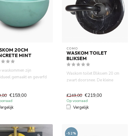
COMO
SKOM 20CM
WASKOM TOILET
NCRETE MINT
BLIKSEM
 waskommen zijn
Waskom toilet Bliksem 20 cm
vidueel gemaakt en geverfd
zwart doorsnee. De kleine
atuurlijke verf. Dit zor...
waskom past precies op uw ...
€159,00
€219,00
9,00
€249,00
oorraad
Op voorraad
ergelijk
Vergelijk
-52%