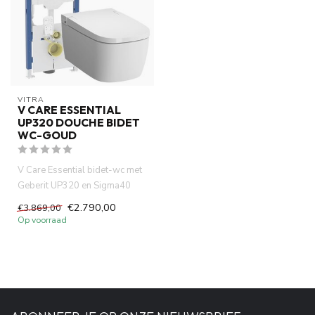
VITRA
V CARE ESSENTIAL
UP320 DOUCHE BIDET
WC-GOUD
V Care Essential bidet-wc met
Geberit UP320 en Sigma40
drukplaat in luxe goud. S...
€2.790,00
€3.869,00
Op voorraad