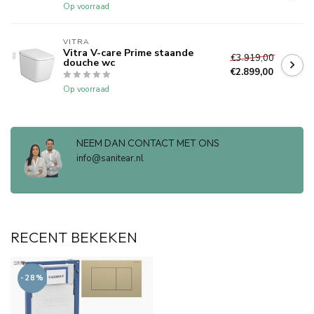
Op voorraad
VITRA
Vitra V-care Prime staande
€3.919,00
douche wc
€2.899,00
Op voorraad
NEEM DAN CONTACT MET ONS
info@sanitear.nl
RECENT BEKEKEN
-28%