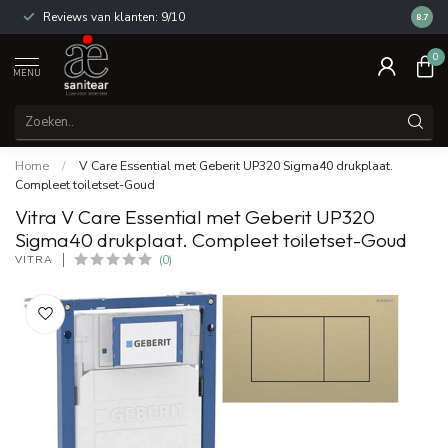
Reviews van klanten: 9/10
14 dag
8.7
0
MENU
Home
/
V Care Essential met Geberit UP320 Sigma40 drukplaat.
Compleet toiletset-Goud
Vitra V Care Essential met Geberit UP320
Sigma40 drukplaat. Compleet toiletset-Goud
VITRA
(0)