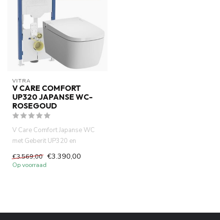
VITRA
V CARE COMFORT
UP320 JAPANSE WC-
ROSEGOUD
V Care Comfort Japanse WC
met Geberit UP320 en
Sigma40 drukplaat in Rose
€3.390,00
€3.569,00
Goud. E...
Op voorraad