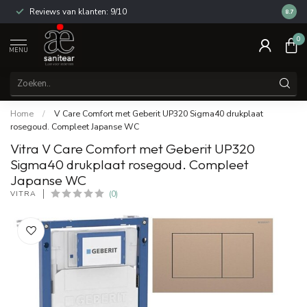
Reviews van klanten: 9/10
14 dag
8.7
0
MENU
Home
/
V Care Comfort met Geberit UP320 Sigma40 drukplaat
rosegoud. Compleet Japanse WC
Vitra V Care Comfort met Geberit UP320
Sigma40 drukplaat rosegoud. Compleet
Japanse WC
VITRA
(0)