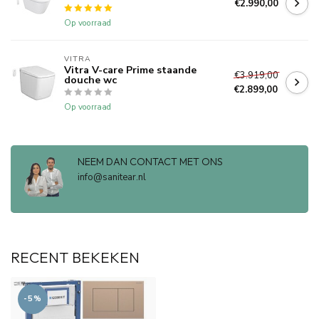
€2.990,00
Op voorraad
VITRA
Vitra V-care Prime staande
€3.919,00
douche wc
€2.899,00
Op voorraad
NEEM DAN CONTACT MET ONS
info@sanitear.nl
RECENT BEKEKEN
-5%