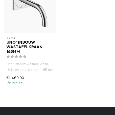
AXOR
UNO² INBOUW
WASTAFELKRAAN,
165MM
Uno² inbouw wastafelkraan,
elektronische, chroom. 165 mm
kraan uitloop met inbou...
€1.469,00
Op voorraad