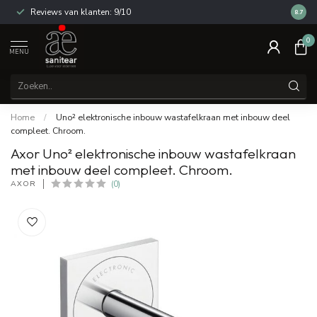
Reviews van klanten: 9/10
14 dag
8.7
0
MENU
Home
/
Uno² elektronische inbouw wastafelkraan met inbouw deel
compleet. Chroom.
Axor Uno² elektronische inbouw wastafelkraan
met inbouw deel compleet. Chroom.
AXOR
(0)