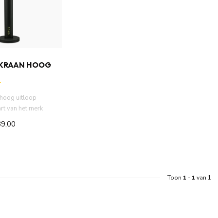
KRAAN HOOG
 hoog uitloop
t van het merk
waardige
9,00
Toon
1
-
1
van 1