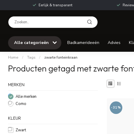
Eerlijk & transparant
Review
Alle categorieën
Badkamerideeën
Advies
Kl
Home
/
Tags
/
zwarte fonteinkraan
Producten getagd met zwarte fon
MERKEN
Alle merken
Como
-31%
KLEUR
Zwart