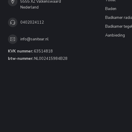
Toilet
5555 XZ Valkenswaard
Nederland
Baden
Badkamer radia
0402024112
Badkamer tege
Aanbieding
info@sanitear.nl
KVK nummer:
63514818
btw-nummer:
NL002415984B28