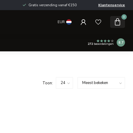
Gratis verzending vanaf €150
Klantenservice
0
EUR
8.7
272
beoordelingen
Toon: