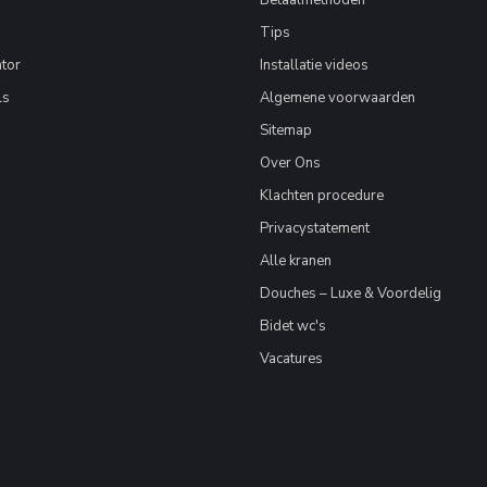
Betaalmethoden
Tips
tor
Installatie videos
ls
Algemene voorwaarden
Sitemap
Over Ons
Klachten procedure
Privacystatement
Alle kranen
Douches – Luxe & Voordelig
Bidet wc's
Vacatures