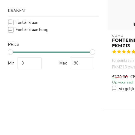
KRANEN
Fonteinkraan
Fonteinkraan hoog
COMO
FONTEIN
PRIJS
FKMZ13
fonteinkraan
Min
Max
FKMZ13 zwar
COMO .Hoog
€8
€129,00
messing m...
Op voorraad
Vergelijk