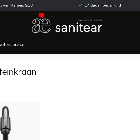
s van klanten: 9/10
14 dagen bedenktijd
antenservice
teinkraan