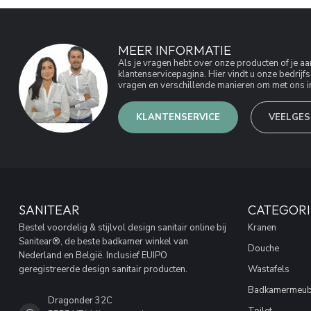
MEER INFORMATIE
Als je vragen hebt over onze producten of je 
klantenservicepagina. Hier vindt u onze bedri
vragen en verschillende manieren om met ons in
KLANTENSERVICE
VEELGES
SANITEAR
CATEGORI
Bestel voordelig & stijlvol design sanitair online bij
Kranen
Sanitear®, de beste badkamer winkel van
Douche
Nederland en België. Inclusief EUIPO
geregistreerde design sanitair producten.
Wastafels
Badkamermeub
Dragonder 32C