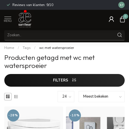
Reviews van klanten: 9/10
14 dag
8.7
0
MENU
Home
/
Tags
/
wc met watersproeier
Producten getagd met wc met
watersproeier
FILTERS
-28%
-10%