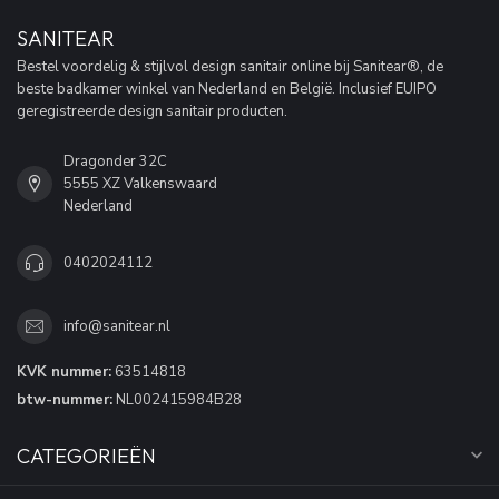
SANITEAR
Bestel voordelig & stijlvol design sanitair online bij Sanitear®, de
beste badkamer winkel van Nederland en België. Inclusief EUIPO
geregistreerde design sanitair producten.
Dragonder 32C
5555 XZ Valkenswaard
Nederland
0402024112
info@sanitear.nl
KVK nummer:
63514818
btw-nummer:
NL002415984B28
CATEGORIEËN