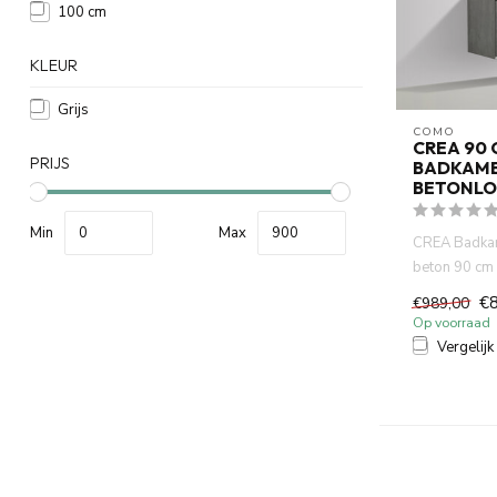
100 cm
KLEUR
Grijs
COMO
CREA 90 
PRIJS
BADKAM
BETONL
Min
Max
CREA Badka
beton 90 cm 
laden met dou
€
€989,00
Op voorraad
Vergelijk