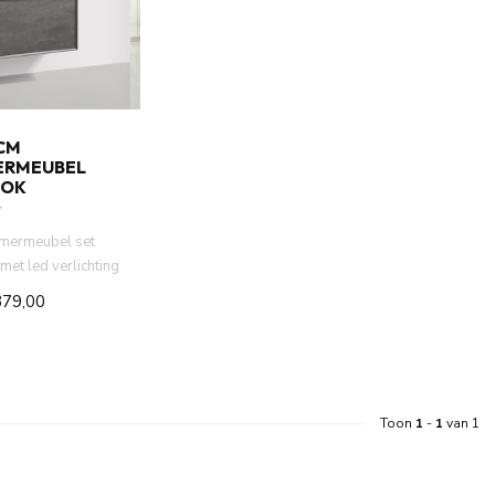
CM
ERMEUBEL
OOK
mermeubel set
met led verlichting
ble solid s...
879,00
Toon
1
-
1
van 1