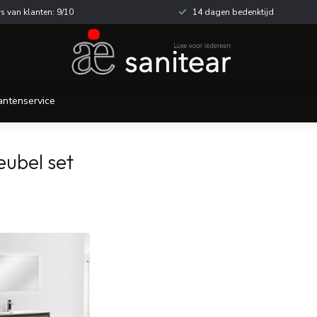
s van klanten: 9/10
14 dagen bedenktijd
antenservice
ubel set