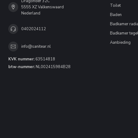
Dragonder 32C
Toilet
5555 XZ Valkenswaard
Nederland
Baden
Badkamer radia
0402024112
Badkamer tege
Aanbieding
info@sanitear.nl
KVK nummer:
63514818
btw-nummer:
NL002415984B28