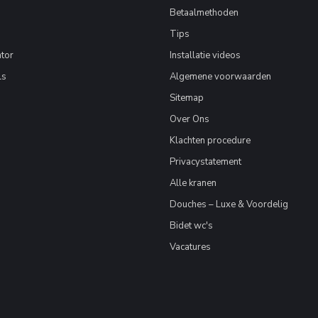
Betaalmethoden
Tips
tor
Installatie videos
ls
Algemene voorwaarden
Sitemap
Over Ons
Klachten procedure
Privacystatement
Alle kranen
Douches – Luxe & Voordelig
Bidet wc's
Vacatures