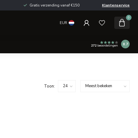
Gratis verzending vanaf €150
Klantenservice
0
EUR
8.7
272
beoordelingen
Toon: