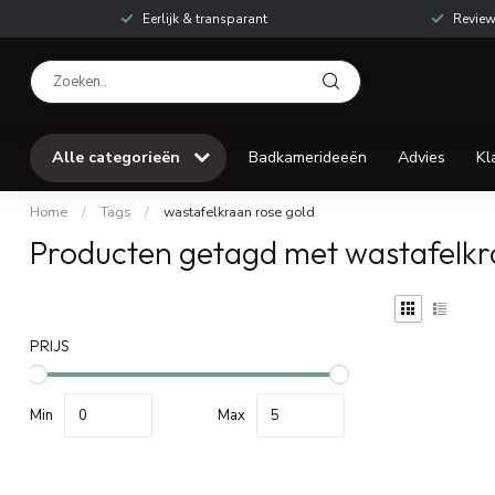
Eerlijk & transparant
Review
Alle categorieën
Badkamerideeën
Advies
Kl
Home
/
Tags
/
wastafelkraan rose gold
Producten getagd met wastafelkr
PRIJS
Min
Max