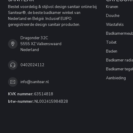
Bestel voordelig & stijlvol design sanitair online bij
Kranen
Sanitear®, de beste badkamer winkel van
Douche
Nederland en België. Inclusief EUIPO
geregistreerde design sanitair producten.
Wastafels
Badkamermeub
Dragonder 32C
Toilet
5555 XZ Valkenswaard
Nederland
Baden
Badkamer radia
0402024112
Badkamer tege
Aanbieding
info@sanitear.nl
KVK nummer:
63514818
btw-nummer:
NL002415984B28