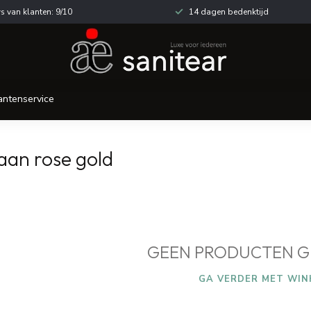
s van klanten: 9/10
14 dagen bedenktijd
antenservice
aan rose gold
GEEN PRODUCTEN G
GA VERDER MET WIN