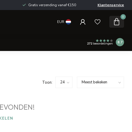
Gratis verzending vanaf €150
Klantenservice
0
EUR
8.7
272
beoordelingen
Toon:
EVONDEN!
KELEN