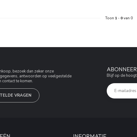
Toon
1
-
0
van 0
ABONNEER 
aankoop, bezoek dan zeker onze
Blijf op de hoogt
jfsgegevens, antwoorden op veelgestelde
 contact te komen.
TELDE VRAGEN
EËN
INFORMATIE