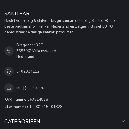
SANITEAR
Bestel voordelig & stijlvol design sanitair online bij Sanitear®, de
beste badkamer winkel van Nederland en België. Inclusief EUIPO
geregistreerde design sanitair producten.
Dragonder 32C
5555 XZ Valkenswaard
Nederland
0402024112
info@sanitear.nl
KVK nummer:
63514818
btw-nummer:
NL002415984B28
CATEGORIEËN