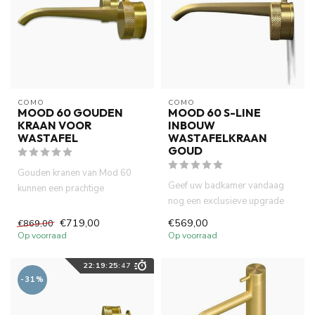
COMO
COMO
MOOD 60 GOUDEN
MOOD 60 S-LINE
KRAAN VOOR
INBOUW
WASTAFEL
WASTAFELKRAAN
GOUD
Gouden kranen van Mod 60
Geef uw badkamer vandaag
kunnen een prachtige
nog een exclusieve upgrade
aanvulling zijn op je wastafel
met de COMO Mood60 Inbouw
of ...
€719,00
€569,00
€869,00
Wa...
Op voorraad
Op voorraad
22
:
19
:
25
:
46
-31%