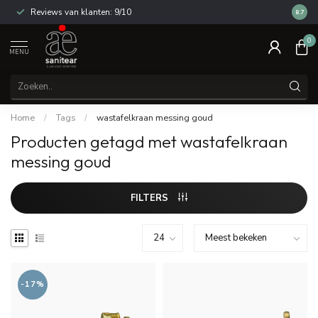
Reviews van klanten: 9/10
14 dag
8.7
0
MENU
Home
/
Tags
/
wastafelkraan messing goud
Producten getagd met wastafelkraan
messing goud
FILTERS
-17%