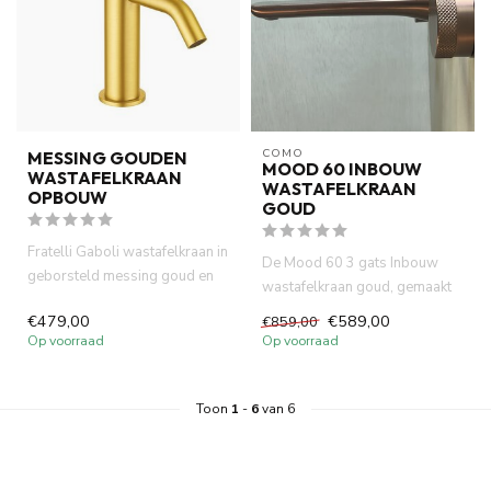
COMO
MESSING GOUDEN
MOOD 60 INBOUW
WASTAFELKRAAN
WASTAFELKRAAN
OPBOUW
GOUD
Fratelli Gaboli wastafelkraan in
De Mood 60 3 gats Inbouw
geborsteld messing goud en
wastafelkraan goud, gemaakt
opbouw model. Italia...
van volledig DZR messing. W...
€479,00
€589,00
€859,00
Op voorraad
Op voorraad
Toon
1
-
6
van 6