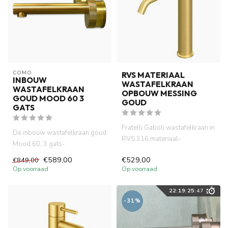
COMO
RVS MATERIAAL
INBOUW
WASTAFELKRAAN
WASTAFELKRAAN
OPBOUW MESSING
GOUD MOOD 60 3
GOUD
GATS
Fratelli Gaboli wastafelkraan in
De inbouw wastafelkraan goud
RVS 316 materiaal-
Mood 60, 3 gats-
geborsteld messing gouden
waterbesparend , gemaakt van
€589,00
€529,00
€849,00
op...
volled...
Op voorraad
Op voorraad
22
:
19
:
25
:
46
-31%