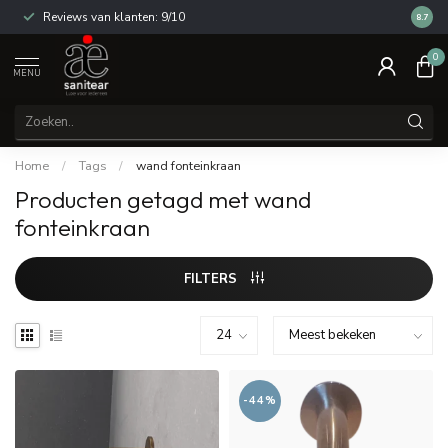
Reviews van klanten: 9/10
14 dag
8.7
0
MENU
Home
/
Tags
/
wand fonteinkraan
Producten getagd met wand
fonteinkraan
FILTERS
-44%