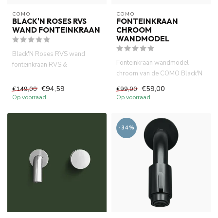
COMO
COMO
BLACK'N ROSES RVS
FONTEINKRAAN
WAND FONTEINKRAAN
CHROOM
WANDMODEL
Black'N Roses RVS wand
Fonteinkraan wandmodel
fonteinkraan RVS &
chroom van de COMO Black'N
geborstelde messing harmonie
Roses serie. keramische
van COMO....
€94,59
€59,00
€149,00
€99,00
schijv...
Op voorraad
Op voorraad
-34%