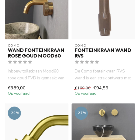
COMO
COMO
WAND FONTEINKRAAN
FONTEINKRAAN WAND
ROSE GOUD MOOD60
RVS
Inbouw toiletkraan Mood60
De Como fonteinkraan RVS
rose goud PVD is gemaakt van
wand is een strak ontwerp met
volledig DZR messing. Wat...
10 cm uitloop. In combina...
€389,00
€94,59
€169,00
Op voorraad
Op voorraad
-20%
-27%