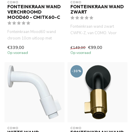
COMO
COMO
FONTEINKRAAN WAND
FONTEINKRAAN WAND
VERCHROOMD
ZWART
MOOD60 - CMITK60-C
Fonteinkraan wand zwart
Fonteinkraan Mood60 wand
CWFK-Z, van COMO. Voor
chroom 10cm uitloop met
wand montage. lange
inbouwdeel wastafel is
levensduur ne...
€339,00
€99,00
€149,00
gemaakt ...
Op voorraad
Op voorraad
-30%
COMO
COMO