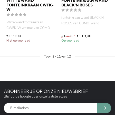
WITTE WAND
FONTEINKRAAN WAND
FONTEINKRAAN CWFK-
BLACK’N ROSES
W
fonteinkraan wand BLACK’N
Witte wand fonteinkraan
ROSES van COMO. wand
CWFK-W wit mat van COMO.
montage. Neoperl cartouche.
Voor wand montage. lange
Vanu...
€119,00
€119,00
€169,00
levens...
Niet op voorraad
Op voorraad
Toon
1
-
12
van 12
ABONNEER JE OP ONZE NIEUWSBRIEF
Blijf op de hoogte over onze laatste acties