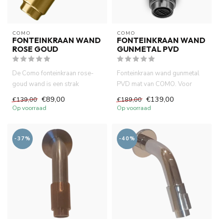
COMO
COMO
FONTEINKRAAN WAND
FONTEINKRAAN WAND
ROSE GOUD
GUNMETAL PVD
De Como fonteinkraan rose-
Fonteinkraan wand gunmetal
goud wand is een strak
PVD mat van COMO. Voor
ontwerp met 10cm uitloop. In
wand montage. lange
€89,00
€139,00
€139,00
€189,00
co...
levensduur...
Op voorraad
Op voorraad
-37%
-40%