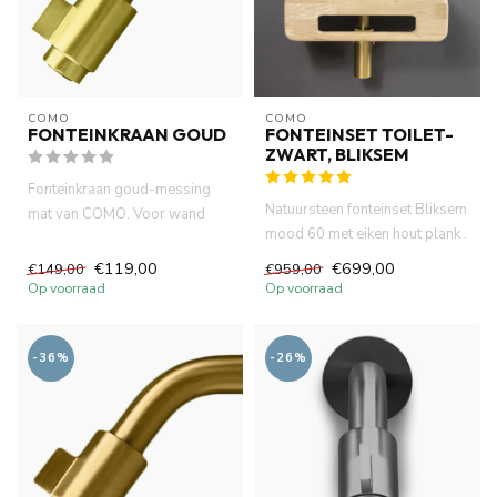
COMO
COMO
FONTEINKRAAN GOUD
FONTEINSET TOILET-
ZWART, BLIKSEM
Fonteinkraan goud-messing
Natuursteen fonteinset Bliksem
mat van COMO. Voor wand
mood 60 met eiken hout plank .
montage. lange levensduur
Incl. messing gou...
neop...
€119,00
€699,00
€149,00
€959,00
Op voorraad
Op voorraad
-36%
-26%