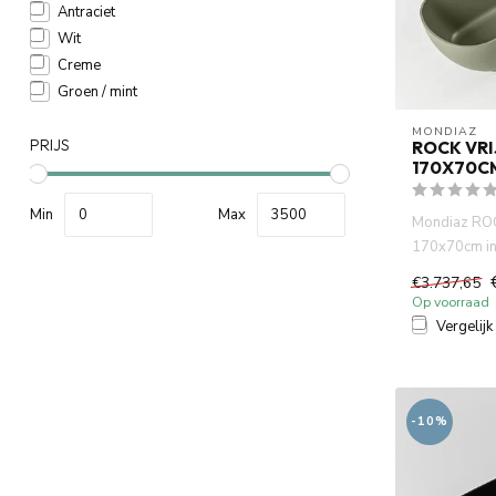
Antraciet
Wit
Creme
Groen / mint
MONDIAZ
PRIJS
ROCK VR
170X70C
Min
Max
Mondiaz ROC
170x70cm in
modern en ge
€3.737,65
Op voorraad
Vergelijk
-10%