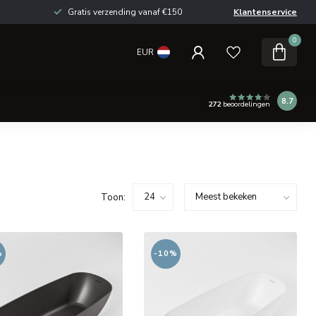
Gratis verzending vanaf €150
Klantenservice
0
EUR
8.7
272
beoordelingen
Toon:
%
-10%