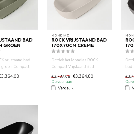
MONDIAZ
MON
IJSTAAND BAD
ROCK VRIJSTAAND BAD
RO
M GROEN
170X70CM CREME
17
K vrijstaand bad
Ontdek het Mondiaz ROCK
Ontd
 groen. Compact,
Compact Vrijstaand Bad
bad 
maakt van so...
170x70cm Crème. Luxe,
Compa
€3.364,00
€3.364,00
€3.737,65
€3.7
compact ont...
Op voorraad
Op v
Vergelijk
V