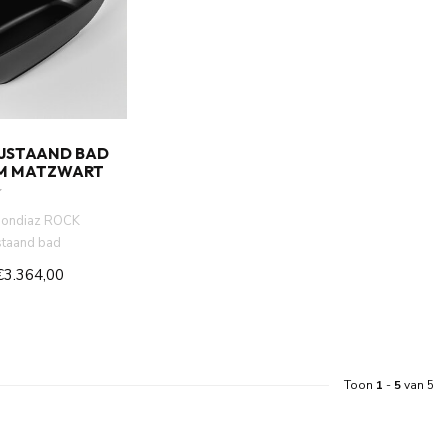
IJSTAAND BAD
M MATZWART
Mondiaz ROCK
staand bad
atzwart. Modern
€3.364,00
Toon
1
-
5
van 5