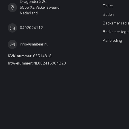
Dragonder 32C
Toilet
5555 XZ Valkenswaard
Nederland
Baden
Badkamer radia
0402024112
Badkamer tege
Aanbieding
info@sanitear.nl
KVK nummer:
63514818
btw-nummer:
NL002415984B28