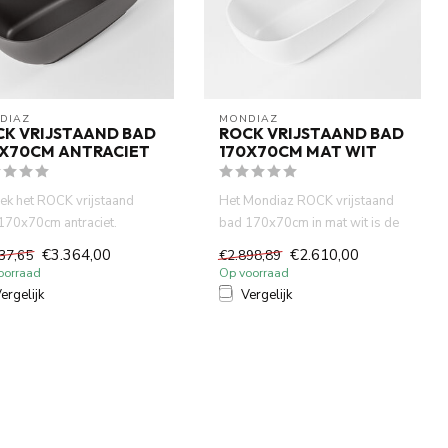
DIAZ
MONDIAZ
CK VRIJSTAAND BAD
ROCK VRIJSTAAND BAD
0X70CM ANTRACIET
170X70CM MAT WIT
ek het ROCK vrijstaand
Het Mondiaz ROCK vrijstaand
170x70cm antraciet.
bad 170x70cm in mat wit is de
ct en stijlvol design, g...
perfecte keuze voor wi...
€3.364,00
€2.610,00
37,65
€2.898,89
oorraad
Op voorraad
ergelijk
Vergelijk