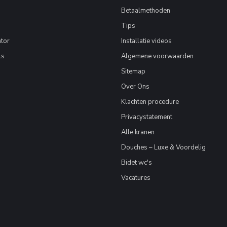
Betaalmethoden
Tips
tor
Installatie videos
ls
Algemene voorwaarden
Sitemap
Over Ons
Klachten procedure
Privacystatement
Alle kranen
Douches – Luxe & Voordelig
Bidet wc's
Vacatures