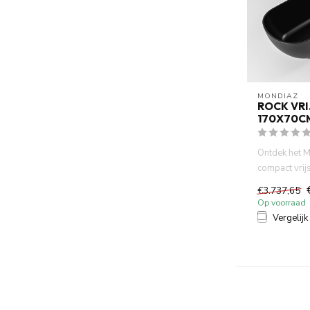
MONDIAZ
ROCK VR
170X70C
Ontdek het 
compact vrij
170x70cm m
€3.737,65
design,...
Op voorraad
Vergelijk