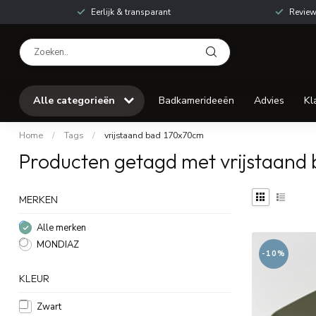
Eerlijk & transparant
Review
Alle categorieën
Badkamerideeën
Advies
Kl
Home
/
Tags
/
vrijstaand bad 170x70cm
Producten getagd met vrijstaand
MERKEN
Alle merken
MONDIAZ
-10%
KLEUR
Zwart