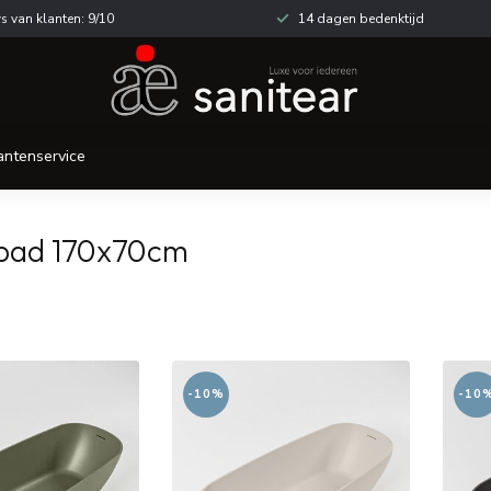
s van klanten: 9/10
14 dagen bedenktijd
antenservice
 bad 170x70cm
-10%
-10