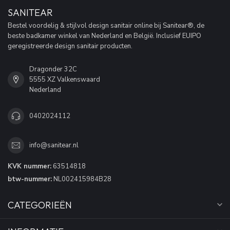
SANITEAR
Bestel voordelig & stijlvol design sanitair online bij Sanitear®, de
beste badkamer winkel van Nederland en België. Inclusief EUIPO
geregistreerde design sanitair producten.
Dragonder 32C
5555 XZ Valkenswaard
Nederland
0402024112
info@sanitear.nl
KVK nummer:
63514818
btw-nummer:
NL002415984B28
CATEGORIEËN