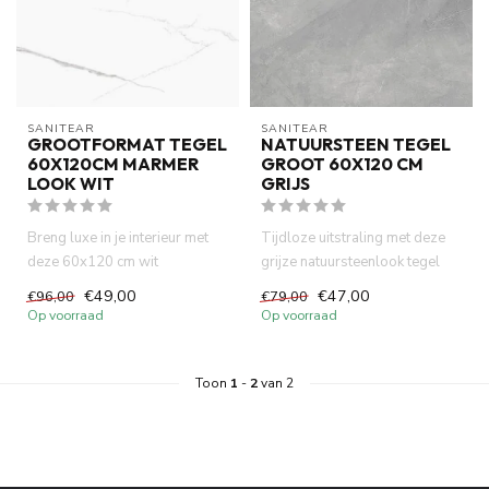
SANITEAR
SANITEAR
GROOTFORMAT TEGEL
NATUURSTEEN TEGEL
60X120CM MARMER
GROOT 60X120 CM
LOOK WIT
GRIJS
Breng luxe in je interieur met
Tijdloze uitstraling met deze
deze 60x120 cm wit
grijze natuursteenlook tegel
marmerlook tegel. Geschikt
van 60x120 cm. Dankzi...
€49,00
€47,00
€96,00
€79,00
voo...
Op voorraad
Op voorraad
Toon
1
-
2
van 2