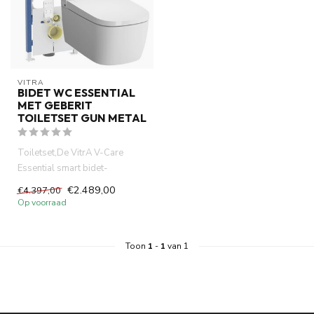
VITRA
BIDET WC ESSENTIAL
MET GEBERIT
TOILETSET GUN METAL
Toiletset,De VitrA V-Care
Essential smart bidet-
WCcombineert hig-tech
€2.489,00
€4.397,00
technologi...
Op voorraad
Toon
1
-
1
van 1