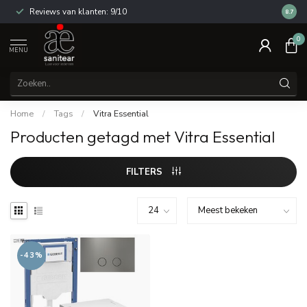
Reviews van klanten: 9/10
14 dag
8.7
0
MENU
Home
/
Tags
/
Vitra Essential
Producten getagd met Vitra Essential
FILTERS
-43%