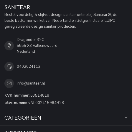
SANITEAR
Bestel voordelig & stijlvol design sanitair online bij Sanitear®, de
beste badkamer winkel van Nederland en België. Inclusief EUIPO
geregistreerde design sanitair producten.
Dragonder 32C
5555 XZ Valkenswaard
Nederland
0402024112
info@sanitear.nl
KVK nummer:
63514818
btw-nummer:
NL002415984B28
CATEGORIEËN