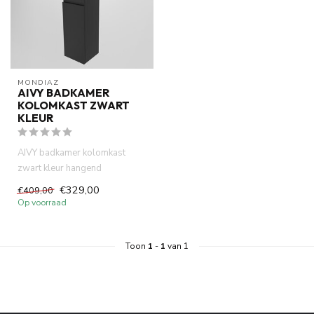
MONDIAZ
AIVY BADKAMER
KOLOMKAST ZWART
KLEUR
AIVY badkamer kolomkast
zwart kleur hangend
160x35x35cm. MDF materiaal.
€329,00
€409,00
Serie Ur...
Op voorraad
Toon
1
-
1
van 1