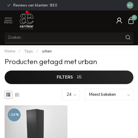
Reviews van klanten: 9/10
14 dag
8.7
0
MENU
Home
/
Tags
/
urban
Producten getagd met urban
FILTERS
-20%