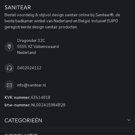
SANITEAR
Bestel voordelig & stijlvol design sanitair online bij Sanitear®, de
beste badkamer winkel van Nederland en België. Inclusief EUIPO
geregistreerde design sanitair producten.
Dragonder 32C
5555 XZ Valkenswaard
Nederland
0402024112
info@sanitear.nl
KVK nummer:
63514818
btw-nummer:
NL002415984B28
CATEGORIEËN