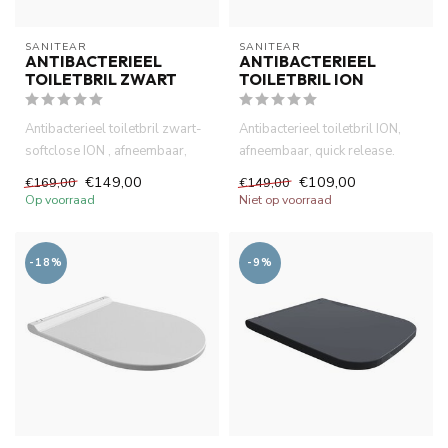
SANITEAR
SANITEAR
ANTIBACTERIEEL
ANTIBACTERIEEL
TOILETBRIL ZWART
TOILETBRIL ION
Antibacterieel toiletbril zwart-
Antibacterieel toiletbril ION,
softclose ION , afneembaar,
afneembaar, quick release.
quick release. Duro...
Duroplast, midden dikt...
€149,00
€109,00
€169,00
€149,00
Op voorraad
Niet op voorraad
-18%
-9%