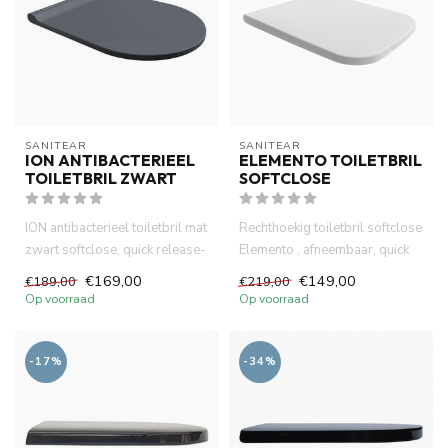
SANITEAR
SANITEAR
ION ANTIBACTERIEEL
ELEMENTO TOILETBRIL
TOILETBRIL ZWART
SOFTCLOSE
ION antibacterieel toiletbril mat
Rechthoekig toiletbril softclose
zwart softclose, quick release-
Elemento , afneembaar, quick
afneembaar . D...
release. Duroplast...
€169,00
€149,00
€189,00
€219,00
Op voorraad
Op voorraad
-17%
-34%