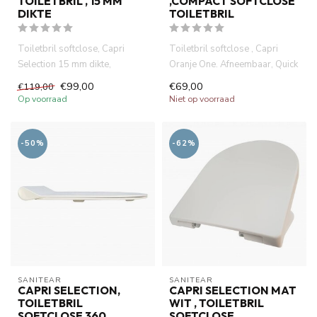
TOILETBRIL , 15 MM
,COMPACT SOFTCLOSE
DIKTE
TOILETBRIL
Toiletbril softclose, Capri
Toiletbril softclose , Capri
Selection 15 mm dikte,
Oranje One. Afneembaar, Quick
afneembaar, quick release.
release.354 mm breedt...
€99,00
€69,00
€119,00
Du...
Op voorraad
Niet op voorraad
-50%
-62%
SANITEAR
SANITEAR
CAPRI SELECTION,
CAPRI SELECTION MAT
TOILETBRIL
WIT , TOILETBRIL
SOFTCLOSE 360
SOFTCLOSE