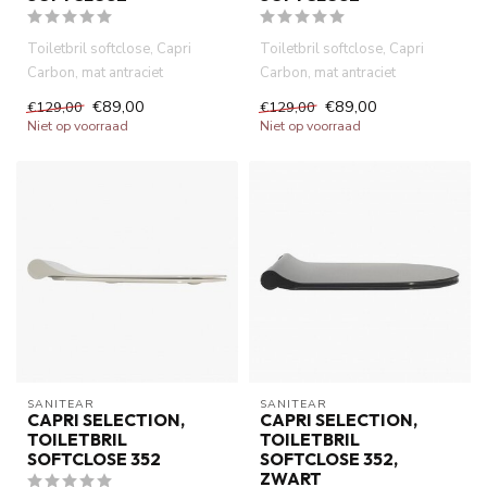
Toiletbril softclose, Capri
Toiletbril softclose, Capri
Carbon, mat antraciet
Carbon, mat antraciet
afneembaar, quick release.
afneembaar, quick release.
€89,00
€89,00
€129,00
€129,00
Dur...
Dur...
Niet op voorraad
Niet op voorraad
SANITEAR
SANITEAR
CAPRI SELECTION,
CAPRI SELECTION,
TOILETBRIL
TOILETBRIL
SOFTCLOSE 352
SOFTCLOSE 352,
ZWART