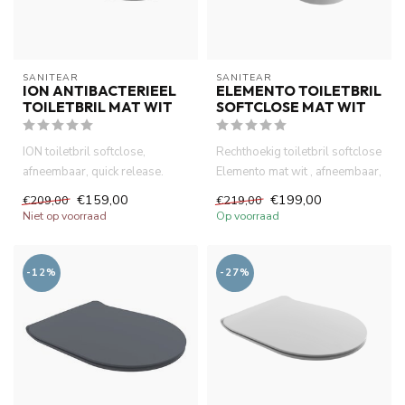
SANITEAR
SANITEAR
ION ANTIBACTERIEEL
ELEMENTO TOILETBRIL
TOILETBRIL MAT WIT
SOFTCLOSE MAT WIT
ION toiletbril softclose,
Rechthoekig toiletbril softclose
afneembaar, quick release.
Elemento mat wit , afneembaar,
Duroplast, midden dikte toi...
quick release. D...
€159,00
€199,00
€209,00
€219,00
Niet op voorraad
Op voorraad
-12%
-27%