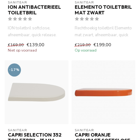
SANITEAR
SANITEAR
ION ANTIBACTERIEEL
ELEMENTO TOILETBRIL
TOILETBRIL
MAT ZWART
ION toiletbril softclose,
Rechthoekig toiletbril Elemento
afneembaar, quick release.
mat zwart, afneembaar, quick
Duroplast, midden dikte toi...
release. Duroplast,...
€139,00
€199,00
€169,00
€219,00
Niet op voorraad
Op voorraad
-17%
SANITEAR
SANITEAR
CAPRI SELECTION 352
CAPRI ORANJE