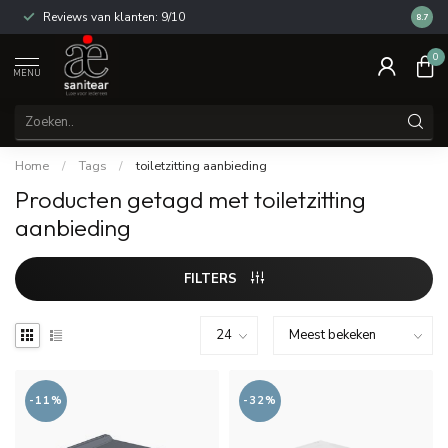
Reviews van klanten: 9/10
14 dag
8.7
0
MENU
Home
/
Tags
/
toiletzitting aanbieding
Producten getagd met toiletzitting
aanbieding
FILTERS
-11%
-32%