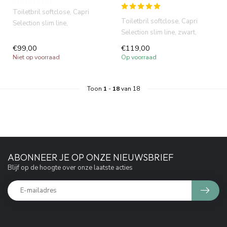
Toiletbril softclose, Capri
Toiletbril softclose, Capri
Selection slim line,
Selection slim line, zwart,
afneembaar, quick release.
afneembaar, quick releas...
Duro...
€99,00
€119,00
Niet op voorraad
Op voorraad
Toon
1
-
18
van 18
ABONNEER JE OP ONZE NIEUWSBRIEF
Blijf op de hoogte over onze laatste acties