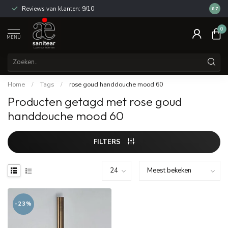
Reviews van klanten: 9/10
14 dag
8.7
0
MENU
Home
/
Tags
/
rose goud handdouche mood 60
Producten getagd met rose goud
handdouche mood 60
FILTERS
-23%