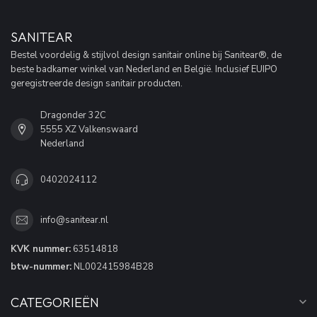
SANITEAR
Bestel voordelig & stijlvol design sanitair online bij Sanitear®, de
beste badkamer winkel van Nederland en België. Inclusief EUIPO
geregistreerde design sanitair producten.
Dragonder 32C
5555 XZ Valkenswaard
Nederland
0402024112
info@sanitear.nl
KVK nummer:
63514818
btw-nummer:
NL002415984B28
CATEGORIEËN