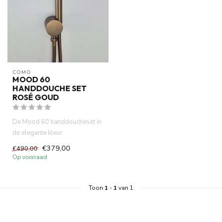
COMO
MOOD 60
HANDDOUCHE SET
ROSÉ GOUD
De Mood 60 handdoucheset in
de elegante kleur
roségoud/koper. Deze
€379,00
€490,00
complete hand...
Op voorraad
Toon
1
-
1
van 1