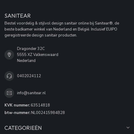
SANITEAR
Bestel voordelig & stijlvol design sanitair online bij Sanitear®, de
beste badkamer winkel van Nederland en België. Inclusief EUIPO
geregistreerde design sanitair producten.
Dragonder 32C
5555 XZ Valkenswaard
Nederland
0402024112
info@sanitear.nl
KVK nummer:
63514818
btw-nummer:
NL002415984B28
CATEGORIEËN