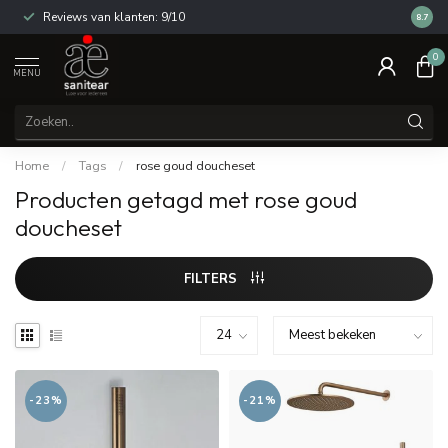
Reviews van klanten: 9/10
14 dag
8.7
0
MENU
Home
/
Tags
/
rose goud doucheset
Producten getagd met rose goud
doucheset
FILTERS
-23%
-21%