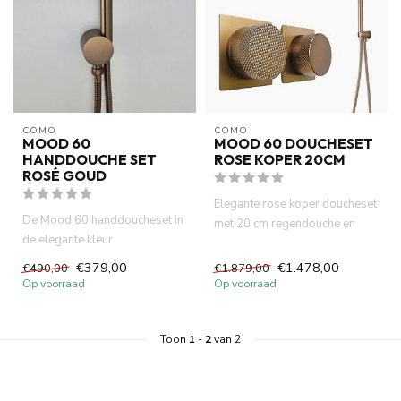
COMO
COMO
MOOD 60
MOOD 60 DOUCHESET
HANDDOUCHE SET
ROSE KOPER 20CM
ROSÉ GOUD
Elegante rose koper doucheset
De Mood 60 handdoucheset in
met 20 cm regendouche en
de elegante kleur
thermostaatkraan. Complee...
roségoud/koper. Deze
€379,00
€1.478,00
€490,00
€1.879,00
complete hand...
Op voorraad
Op voorraad
Toon
1
-
2
van 2