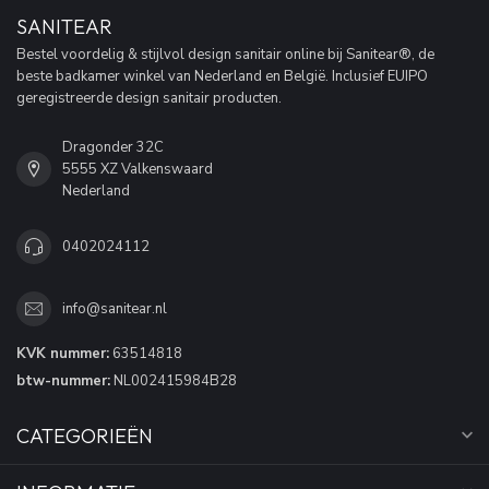
SANITEAR
Bestel voordelig & stijlvol design sanitair online bij Sanitear®, de
beste badkamer winkel van Nederland en België. Inclusief EUIPO
geregistreerde design sanitair producten.
Dragonder 32C
5555 XZ Valkenswaard
Nederland
0402024112
info@sanitear.nl
KVK nummer:
63514818
btw-nummer:
NL002415984B28
CATEGORIEËN