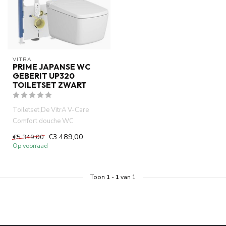
VITRA
PRIME JAPANSE WC
GEBERIT UP320
TOILETSET ZWART
Toiletset,De VitrA V-Care
Comfort douche WC
combineert hig-tech
€3.489,00
€5.349,00
technologie, com...
Op voorraad
Toon
1
-
1
van 1