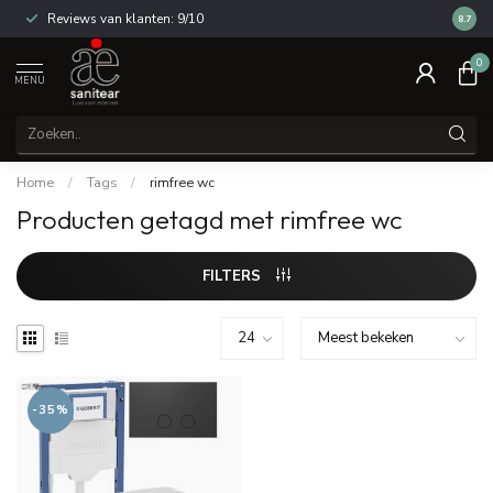
Reviews van klanten: 9/10
14 dag
8.7
0
MENU
Home
/
Tags
/
rimfree wc
Producten getagd met rimfree wc
FILTERS
-35%