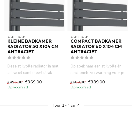
SANITEAR
SANITEAR
KLEINE BADKAMER
COMPACT BADKAMER
RADIATOR 50 X104 CM
RADIATOR 60 X104 CM
ANTRACIET
ANTRACIET
Deze stijlvolle radiator in mat
Op zoek naar een stijlvolle én
antraciet combineert strak
functionele verwarming voor je
design met functionel...
badkamer? De Desig...
€369,00
€389,00
€495,00
€609,00
Op voorraad
Op voorraad
Toon
1
-
4
van 4