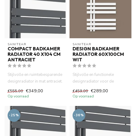
SANITEAR
SANITEAR
COMPACT BADKAMER
DESIGN BADKAMER
RADIATOR 40 X104 CM
RADIATOR 60X100CM
ANTRACIET
WIT
Stijlvolle en ruimtebesparende
Stijlvolle en functionele
designradiator in mat antraciet.
designradiator voor de
Ideaal voor klei...
badkamer. De rechte radiator
€349,00
€289,00
€555,00
€459,00
va...
Op voorraad
Op voorraad
-25%
-36%