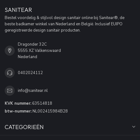
SANITEAR
Bestel voordelig & stijlvol design sanitair online bij Sanitear®, de
beste badkamer winkel van Nederland en België. Inclusief EUIPO
geregistreerde design sanitair producten.
Dragonder 32C
5555 XZ Valkenswaard
Nederland
0402024112
info@sanitear.nl
KVK nummer:
63514818
btw-nummer:
NL002415984B28
CATEGORIEËN