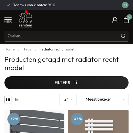
Reviews van klanten: 9/10
14 dag
8.7
0
MENU
Home
/
Tags
/
radiator recht model
Producten getagd met radiator recht
model
FILTERS
-37%
-37%