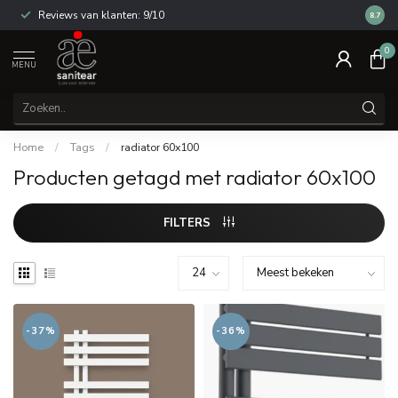
Reviews van klanten: 9/10
14 dag
8.7
0
MENU
Home
/
Tags
/
radiator 60x100
Producten getagd met radiator 60x100
FILTERS
-37%
-36%