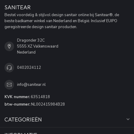
SANITEAR
Bestel voordelig & stijlvol design sanitair online bij Sanitear®, de
beste badkamer winkel van Nederland en België. Inclusief EUIPO
geregistreerde design sanitair producten.
Dragonder 32C
5555 XZ Valkenswaard
Nederland
0402024112
info@sanitear.nl
KVK nummer:
63514818
btw-nummer:
NL002415984B28
CATEGORIEËN