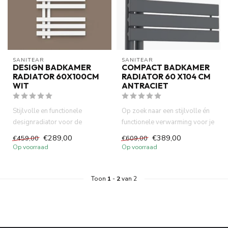
SANITEAR
SANITEAR
DESIGN BADKAMER
COMPACT BADKAMER
RADIATOR 60X100CM
RADIATOR 60 X104 CM
WIT
ANTRACIET
Stijlvolle en functionele
Op zoek naar een stijlvolle én
designradiator voor de
functionele verwarming voor je
badkamer. De rechte radiator
badkamer? De Desig...
€289,00
€389,00
€459,00
€609,00
va...
Op voorraad
Op voorraad
Toon
1
-
2
van 2